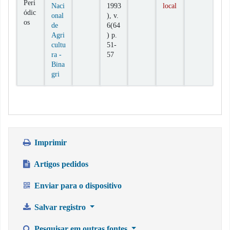
Peri
Naci
1993
local
ódic
onal
), v.
os
de
6(64
Agri
) p.
cultu
51-
ra -
57
Bina
gri
Imprimir
Artigos pedidos
Enviar para o dispositivo
Salvar registro
Pesquisar em outras fontes