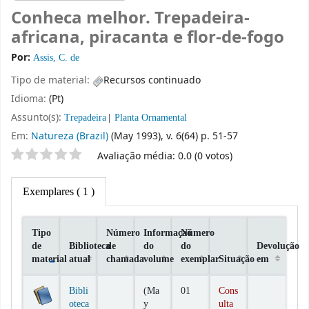
Conheca melhor. Trepadeira-
africana, piracanta e flor-de-fogo
Por:
Assis, C. de
Tipo de material:
Recursos continuado
Idioma:
(Pt)
Assunto(s):
Trepadeira
Planta Ornamental
Em:
Natureza (Brazil)
(May 1993), v. 6(64) p. 51-57
Classificação por estrelas
Avaliação média: 0.0 (0 votos)
Exemplares
( 1 )
Tipo
Número
Informaçaõ
Número
de
Biblioteca
de
do
do
Devolução
material
atual
chamada
volume
exemplar
Situação
em
Exemplares
Bibli
(Ma
01
Cons
oteca
y
ulta