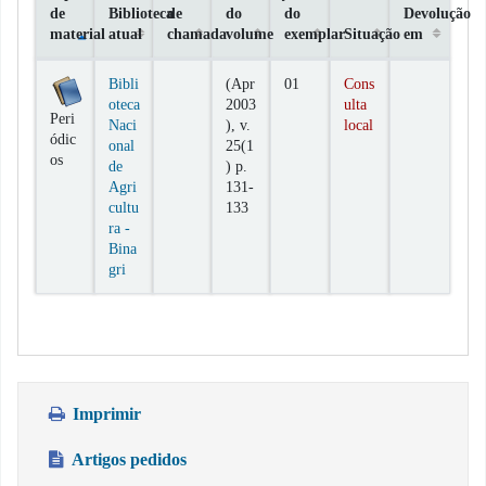
de
Biblioteca
de
do
do
Devolução
material
atual
chamada
volume
exemplar
Situação
em
Exemplares
Bibli
(Apr
01
Cons
oteca
2003
ulta
Peri
Naci
), v.
local
ódic
onal
25(1
os
de
) p.
Agri
131-
cultu
133
ra -
Bina
gri
Imprimir
Artigos pedidos