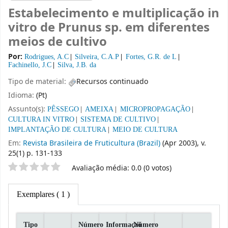
Estabelecimento e multiplicação in
vitro de Prunus sp. em diferentes
meios de cultivo
Por:
Rodrigues, A.C
Silveira, C.A.P
Fortes, G.R. de L
Fachinello, J.C
Silva, J.B. da
Tipo de material:
Recursos continuado
Idioma:
(Pt)
Assunto(s):
PÊSSEGO
AMEIXA
MICROPROPAGAÇÃO
CULTURA IN VITRO
SISTEMA DE CULTIVO
IMPLANTAÇÃO DE CULTURA
MEIO DE CULTURA
Em:
Revista Brasileira de Fruticultura (Brazil)
(Apr 2003), v.
25(1) p. 131-133
Classificação por estrelas
Avaliação média: 0.0 (0 votos)
Exemplares
( 1 )
Tipo
Número
Informaçaõ
Número