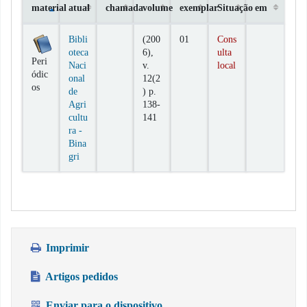
material
atual
chamada
volume
exemplar
Situação
em
Exemplares
Bibli
(200
01
Cons
oteca
6),
ulta
Peri
Naci
v.
local
ódic
onal
12(2
os
de
) p.
Agri
138-
cultu
141
ra -
Bina
gri
Imprimir
Artigos pedidos
Enviar para o dispositivo