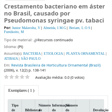
Crestamento bacteriano em áster
no Brasil, causado por
Pseudomonas syringae pv. tabaci
Por:
Junior Malavolta, V
Almeida, I.M.G
Beriam, L.O.S
Fumikoito, M
Tipo de material:
Recursos continuado
Idioma:
(Pt)
Assunto(s):
BACTERIA
ETIOLOGIA
PLANTA ORNAMENTAL
ATIBAIA
SÃO PAULO
Em:
Revista Brasileira de Horticultura Ornamental (Brazil)
(2006), v. 12(2) p. 138-141
Classificação por estrelas
Avaliação média: 0.0 (0 votos)
Exemplares
( 1 )
Tipo
Número
Informaçaõ
Número
de
Biblioteca
de
do
do
Devolução