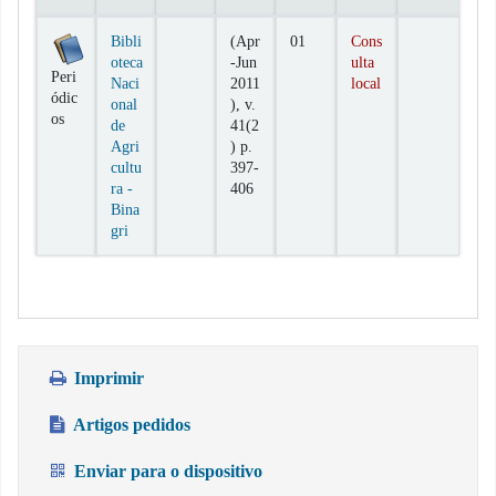
Exemplares
Bibli
(Apr
01
Cons
oteca
-Jun
ulta
Peri
Naci
2011
local
ódic
onal
), v.
os
de
41(2
Agri
) p.
cultu
397-
ra -
406
Bina
gri
Imprimir
Artigos pedidos
Enviar para o dispositivo