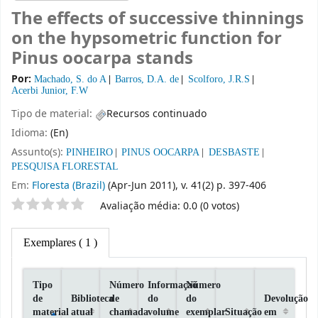
The effects of successive thinnings
on the hypsometric function for
Pinus oocarpa stands
Por:
Machado, S. do A
Barros, D.A. de
Scolforo, J.R.S
Acerbi Junior, F.W
Tipo de material:
Recursos continuado
Idioma:
(En)
Assunto(s):
PINHEIRO
PINUS OOCARPA
DESBASTE
PESQUISA FLORESTAL
Em:
Floresta (Brazil)
(Apr-Jun 2011), v. 41(2) p. 397-406
Classificação por estrelas
Avaliação média: 0.0 (0 votos)
Exemplares
( 1 )
Tipo
Número
Informaçaõ
Número
de
Biblioteca
de
do
do
Devolução
material
atual
chamada
volume
exemplar
Situação
em