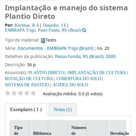
Implantação e manejo do sistema
Plantio Direto
Por:
Kochhan, R.A
Denardin, J.E
EMBRAPA Trigo, Passo Fundo, RS (Brasil)
Tipo de material:
Texto
Série:
Documentos - EMBRAPA Trigo (Brazil)
; no. 20
Detalhes da publicação:
Passo Fundo, RS (Brasil):
2000.
Descrição:
36 p
Assunto(s):
PLANTIO DIRETO
IMPLANTAÇÃO DE CULTURA
ROTAÇÃO DE CULTURA
COBERTURA DO SOLO
SISTEMA DE PASTEJO
ACIDEZ DO SOLO
Classificação por estrelas
Avaliação média: 0.0 (0 votos)
Exemplares
( 1 )
Notas (1)
Tipo
Número
de
Biblioteca
de
Devolução