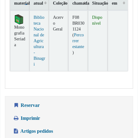
material
atual
Coleção
chamada
Situação
em
Exemplares
Biblio
Acerv
F08
Dispo
teca
o
BR030
nível
Mono
Nacio
Geral
1124
grafia
nal de
(
Perco
Seriad
Agric
rrer
a
ultura
estante
(Abre abaixo)
-
)
Binagr
i
Reservar
Imprimir
Artigos pedidos