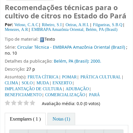
Recomendações técnicas para o
cultivo de citros no Estado do Pará
Por:
Veloso, C.A.C
Ribeiro, S.I
Oeiras, A.H.L
Filgueiras, S.B.Q
Menezes, A.R
EMBRAPA Amazônia Oriental, Belém, PA (Brasil)
Tipo de material:
Texto
Série:
Circular Técnica - EMBRAPA Amazônia Oriental (Brazil)
;
no. 10
Detalhes da publicação:
Belém, PA (Brasil):
2000.
Descrição:
27 p
Assunto(s):
FRUTA CÍTRICA
POMAR
PRÁTICA CULTURAL
CLIMA
SOLO
MUDA
ENXERTO
IMPLANTAÇÃO DE CULTURA
ADUBAÇÃO
BENEFICIAMENTO
COMERCIALIZAÇÃO
PARÁ
Classificação por estrelas
Avaliação média: 0.0 (0 votos)
Exemplares
( 1 )
Notas (1)