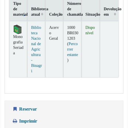
Tipo
Número
de
Biblioteca
de
Devolução
material
atual
Coleção
chamada
Situação
em
Exemplares
Biblio
Acerv
1000
Dispo
teca
o
BR030
nível
Mono
Nacio
Geral
1203
grafia
nal de
(
Perco
Seriad
Agric
rrer
a
ultura
estante
(Abre abaixo)
-
)
Binagr
i
Reservar
Imprimir