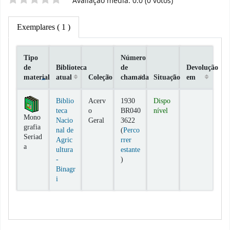
Classificação por estrelas
Avaliação média: 0.0 (0 votos)
Exemplares
( 1 )
Tipo
Número
de
Biblioteca
de
Devolução
material
atual
Coleção
chamada
Situação
em
Exemplares
Biblio
Acerv
1930
Dispo
teca
o
BR040
nível
Mono
Nacio
Geral
3622
grafia
nal de
(
Perco
Seriad
Agric
rrer
a
ultura
estante
(Abre abaixo)
-
)
Binagr
i