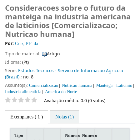
Consideracoes sobre o futuro da
manteiga na industria americana
de laticinios [Comercializacao;
Nutricao humana]
Por:
Cruz, P.F. da
Tipo de material:
Artigo
Idioma:
(Pt)
Série:
Estudos Tecnicos - Servico de Informacao Agricola
(Brazil)
; no. 8
Assunto(s):
Comercializacao
Nutricao humana
Manteiga
Laticinio
Industria alimenticia
America do Norte
Classificação por estrelas
Avaliação média: 0.0 (0 votos)
Exemplares
( 1 )
Notas (1)
Tipo
Número
Número