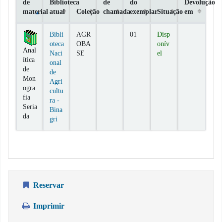
de
Biblioteca
de
do
Devolução
material
atual
Coleção
chamada
exemplar
Situação
em
Exemplares
Bibli
AGR
01
Disp
oteca
OBA
onív
Anal
Naci
SE
el
ítica
onal
de
de
Mon
Agri
ogra
cultu
fia
ra -
Seria
Bina
da
gri
Reservar
Imprimir