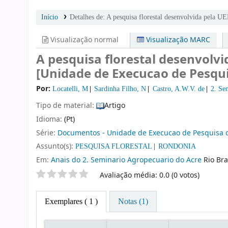
Início
Detalhes de:
A pesquisa florestal desenvolvida pela 
Visualização normal
Visualização MARC
A pesquisa florestal desenvolv
[Unidade de Execucao de Pesqui
Por:
Locatelli, M
Sardinha Filho, N
Castro, A.W.V. de
2. Se
Tipo de material:
Artigo
Idioma:
(Pt)
Série:
Documentos - Unidade de Execucao de Pesquisa de
Assunto(s):
PESQUISA FLORESTAL
RONDONIA
Em:
Anais do 2. Seminario Agropecuario do Acre
Rio Bra
Classificação por estrelas
Avaliação média: 0.0 (0 votos)
Exemplares
( 1 )
Notas (1)