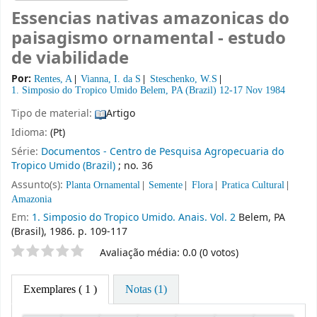
Essencias nativas amazonicas do
paisagismo ornamental - estudo
de viabilidade
Por:
Rentes, A
Vianna, I. da S
Steschenko, W.S
1. Simposio do Tropico Umido
Belem, PA (Brazil) 12-17 Nov 1984
Tipo de material:
Artigo
Idioma:
(Pt)
Série:
Documentos - Centro de Pesquisa Agropecuaria do
Tropico Umido (Brazil)
; no. 36
Assunto(s):
Planta Ornamental
Semente
Flora
Pratica Cultural
Amazonia
Em:
1. Simposio do Tropico Umido. Anais. Vol. 2
Belem, PA
(Brasil), 1986. p. 109-117
Classificação por estrelas
Avaliação média: 0.0 (0 votos)
Exemplares
( 1 )
Notas (1)