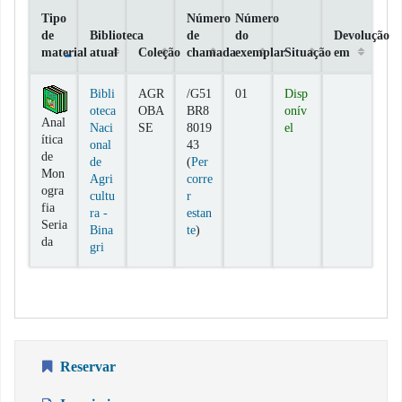
Tipo
Número
Número
de
Biblioteca
de
do
Devolução
material
atual
Coleção
chamada
exemplar
Situação
em
Exemplares
Bibli
AGR
/G51
01
Disp
oteca
OBA
BR8
onív
Anal
Naci
SE
8019
el
ítica
onal
43
de
de
(
Per
Mon
Agri
corre
ogra
cultu
r
fia
ra -
estan
Seria
(Abre abaixo)
Bina
te
)
da
gri
Reservar