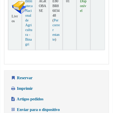
Bibli
AGR
E80
01
Disp
oteca
OBA
BR8
onív
Naci
SE
6034
el
onal
48
Livr
de
(
Per
os
Agri
corre
cultu
r
ra -
estan
(Abre abaixo)
Bina
te
)
gri
Reservar
Imprimir
Artigos pedidos
Enviar para o dispositivo