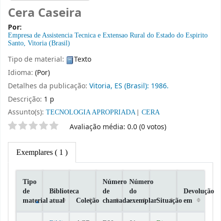
Cera Caseira
Por:
Empresa de Assistencia Tecnica e Extensao Rural do Estado do Espirito
Santo, Vitoria (Brasil)
Tipo de material:
Texto
Idioma:
(Por)
Detalhes da publicação:
Vitoria, ES (Brasil):
1986.
Descrição:
1 p
Assunto(s):
TECNOLOGIA APROPRIADA
CERA
Classificação por estrelas
Avaliação média: 0.0 (0 votos)
Exemplares
( 1 )
Tipo
Número
Número
de
Biblioteca
de
do
Devolução
material
atual
Coleção
chamada
exemplar
Situação
em
Exemplares