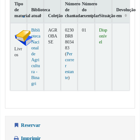
Tipo
Número
Número
de
Biblioteca
de
do
Devolução
material
atual
Coleção
chamada
exemplar
Situação
em
Exemplares
Bibli
AGR
0230
01
Disp
oteca
OBA
BR8
onív
Naci
SE
8034
el
onal
83
Livr
de
(
Per
os
Agri
corre
cultu
r
ra -
estan
(Abre abaixo)
Bina
te
)
gri
Reservar
Imprimir