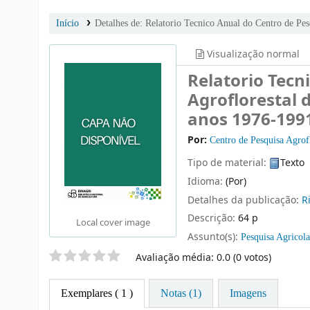
Início
Detalhes de:
Relatorio Tecnico Anual do Centro de Pes
Visualização normal
Relatorio Tecn
Agroflorestal d
anos 1976-199
Por:
Centro de Pesquisa Agrofl
Tipo de material:
Texto
Idioma:
(Por)
Detalhes da publicação:
R
Descrição:
64 p
Local cover image
Assunto(s):
Pesquisa Agricola
Classificação por estrelas
Avaliação média: 0.0 (0 votos)
Exemplares
( 1 )
Notas (1)
Imagens