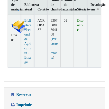
de
Biblioteca
de
do
Devolução
material
atual
Coleção
chamada
exemplar
Situação
em
Exemplares
Bibli
AGR
3307
01
Disp
oteca
OBA
BR0
onív
Naci
SE
8041
el
onal
08
Livr
de
(
Per
os
Agri
corre
cultu
r
ra -
estan
(Abre abaixo)
Bina
te
)
gri
Reservar
Imprimir