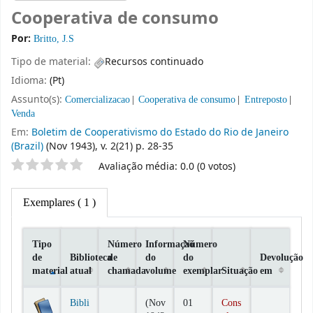
Cooperativa de consumo
Por:
Britto, J.S
Tipo de material:
Recursos continuado
Idioma:
(Pt)
Assunto(s):
Comercializacao
Cooperativa de consumo
Entreposto
Venda
Em:
Boletim de Cooperativismo do Estado do Rio de Janeiro
(Brazil)
(Nov 1943), v. 2(21) p. 28-35
Classificação por estrelas
Avaliação média: 0.0 (0 votos)
Exemplares
( 1 )
Tipo
Número
Informaçaõ
Número
de
Biblioteca
de
do
do
Devolução
material
atual
chamada
volume
exemplar
Situação
em
Exemplares
Bibli
(Nov
01
Cons