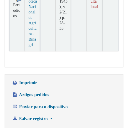
oteca
1943
ulta
Peri
Naci
), v.
local
ódic
onal
2(21
os
de
) p.
Agri
28-
cultu
35
ra -
Bina
gri
Imprimir
Artigos pedidos
Enviar para o dispositivo
Salvar registro