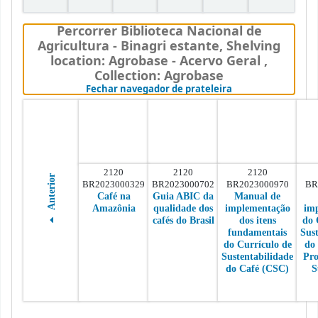
Percorrer Biblioteca Nacional de
Agricultura - Binagri estante
,
Shelving
location:
Agrobase - Acervo Geral ,
Collection: Agrobase
(Oculta o navegado
Fechar navegador de prateleira
2120
2120
2120
Anterior
BR2023000329
BR2023000702
BR2023000970
BR
Café na
Guia ABIC da
Manual de
Amazônia
qualidade dos
implementação
im
cafés do Brasil
dos itens
do 
fundamentais
Sus
do Currículo de
do
Sustentabilidade
Pr
do Café (CSC)
S