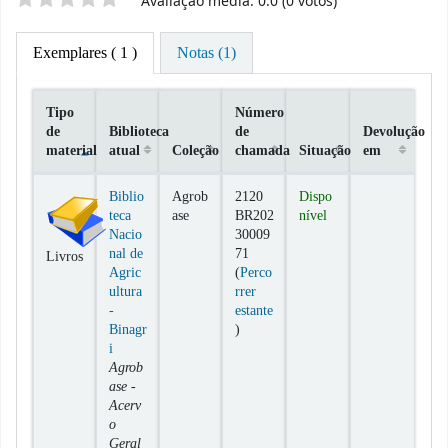
Classificação por estrelas
Avaliação média: 0.0 (0 votos)
Exemplares
( 1 )
Notas (1)
Tipo
Número
de
Biblioteca
de
Devolução
material
atual
Coleção
chamada
Situação
em
Exemplares
Biblio
Agrob
2120
Dispo
teca
ase
BR202
nível
Nacio
30009
nal de
71
Livros
Agric
(
Perco
ultura
rrer
-
estante
(Abre abaixo)
Binagr
)
i
Agrob
ase -
Acerv
o
Geral