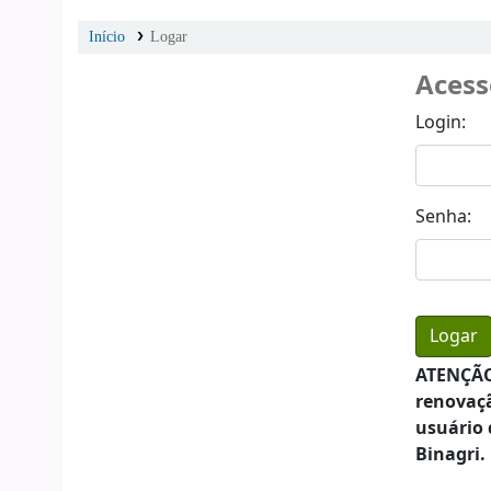
Início
Logar
Acess
Login:
Senha:
ATENÇÃO:
renovaçã
usuário 
Binagri.