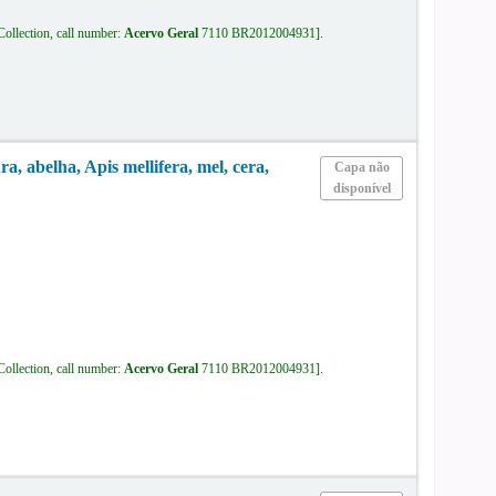
Collection, call number:
Acervo Geral
7110 BR2012004931
.
, abelha, Apis mellifera, mel, cera,
Capa não
disponível
Collection, call number:
Acervo Geral
7110 BR2012004931
.