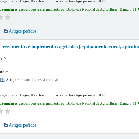
icação:
Porto Alegre, RS (Brasil):
Livraria e Editora Agropecuaria,
1982
Exemplares disponíveis para empréstimo:
Biblioteca Nacional de Agricultura - Binagri
(1)
Artigos pedidos
 ferramentas e implementos agricolas [equipamento rural, apicultura
 A.N
ultura
:
Artigo
; Formato:
impressão normal
icação:
Porto Alegre, RS (Brasil):
Livraria e Editora Agropecuaria,
1982
Exemplares disponíveis para empréstimo:
Biblioteca Nacional de Agricultura - Binagri
(1)
Artigos pedidos