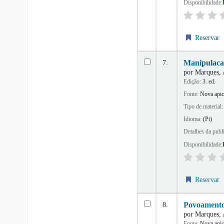
Disponibilidade:
Reservar
7.
Manipulacao
por
Marques,
Edição:
3. ed.
Fonte:
Nova apic
Tipo de material
Idioma:
(Pt)
Detalhes da publ
Disponibilidade:
Reservar
8.
Povoamento 
por
Marques,
Fonte:
Nova apic