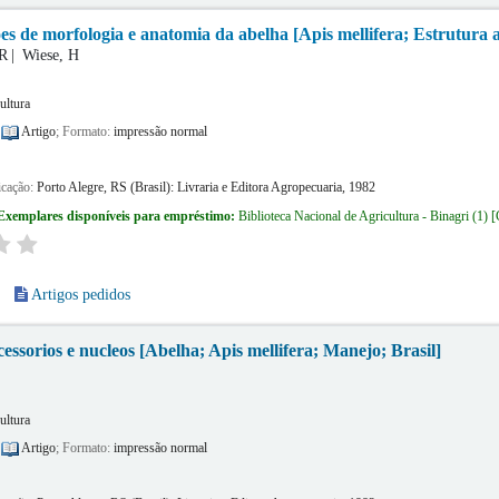
es de morfologia e anatomia da abelha [Apis mellifera; Estrutura a
.R
Wiese, H
ultura
:
Artigo
; Formato:
impressão normal
icação:
Porto Alegre, RS (Brasil):
Livraria e Editora Agropecuaria,
1982
Exemplares disponíveis para empréstimo:
Biblioteca Nacional de Agricultura - Binagri
(1)
Artigos pedidos
essorios e nucleos [Abelha; Apis mellifera; Manejo; Brasil]
ultura
:
Artigo
; Formato:
impressão normal