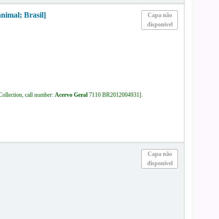
nimal; Brasil]
Capa não
disponível
Collection, call number:
Acervo Geral
7110 BR2012004931
.
Capa não
disponível