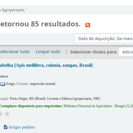
a Agropecuaria, '
retornou 85 resultados.
Ordenar por:
Selecionar tudo
Limpar tudo
Selecionar títulos para:
abelha [Apis mellifera, colonia, zangao, Brasil]
ultura
:
Artigo
; Formato:
impressão normal
icação:
Porto Alegre, RS (Brasil):
Livraria e Editora Agropecuaria,
1982
Exemplares disponíveis para empréstimo:
Biblioteca Nacional de Agricultura - Binagri
(1)
Artigos pedidos