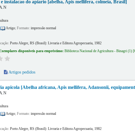
e instalacao do apiario [abelha, Apis mellifera, colmeia, Brasil]
 A.N
ultura
:
Artigo
; Formato:
impressão normal
icação:
Porto Alegre, RS (Brasil):
Livraria e Editora Agropecuaria,
1982
Exemplares disponíveis para empréstimo:
Biblioteca Nacional de Agricultura - Binagri
(1)
Artigos pedidos
a apicola [Abelha africana, Apis mellifera, Adansonii, equipamento
 A.N
ultura
:
Artigo
; Formato:
impressão normal
icação:
Porto Alegre, RS (Brasil):
Livraria e Editora Agropecuaria,
1982