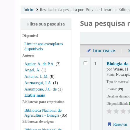
Início
Resultados da pesquisa por 'Provider:Livraria e Editor
Sua pesquisa 
Filtre sua pesquisa
Ordenar
Disponível
Limitar aos exemplares
disponíveis
Tirar realce
Autores
Resultados
1.
Biologia da 
Aguiar, A. de P.A.
(3)
por
Wiese, H
Angel, A.
(1)
Fonte:
Nova apic
Antunes, L.M.
(8)
Tipo de material
Anzuategui, I.A.
(1)
Assumpcao, J.C. de
(1)
Idioma:
(Pt)
Exibir mais
Detalhes da publ
Bibliotecas para empréstimo
Disponibilidade:
Biblioteca Nacional de
Agricultura - Binagri
(85)
Bibliotecas de origem
Reservar