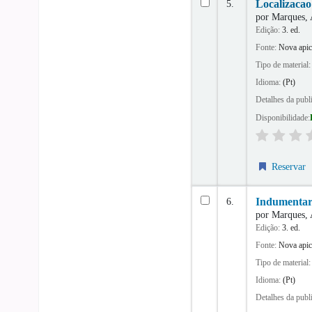
5.
Localizacao 
por
Marques,
Edição:
3. ed.
Fonte:
Nova apic
Tipo de material
Idioma:
(Pt)
Detalhes da publ
Disponibilidade:
Reservar
6.
Indumentari
por
Marques,
Edição:
3. ed.
Fonte:
Nova apic
Tipo de material
Idioma:
(Pt)
Detalhes da publ