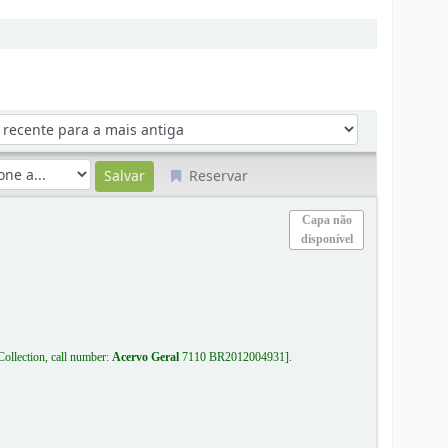
Reservar
Capa não
disponível
Collection, call number:
Acervo Geral
7110 BR2012004931
.