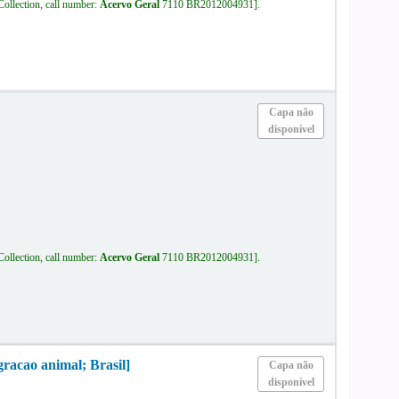
Collection, call number:
Acervo Geral
7110 BR2012004931
.
Capa não
disponível
Collection, call number:
Acervo Geral
7110 BR2012004931
.
racao animal; Brasil]
Capa não
disponível