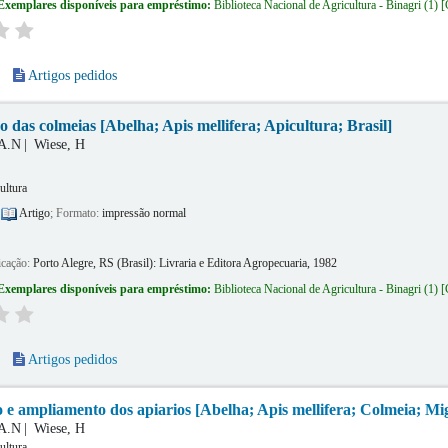
Exemplares disponíveis para empréstimo:
Biblioteca Nacional de Agricultura - Binagri
(1)
Artigos pedidos
 das colmeias [Abelha; Apis mellifera; Apicultura; Brasil]
 A.N
Wiese, H
ultura
:
Artigo
; Formato:
impressão normal
icação:
Porto Alegre, RS (Brasil):
Livraria e Editora Agropecuaria,
1982
Exemplares disponíveis para empréstimo:
Biblioteca Nacional de Agricultura - Binagri
(1)
Artigos pedidos
e ampliamento dos apiarios [Abelha; Apis mellifera; Colmeia; Mig
 A.N
Wiese, H
ultura