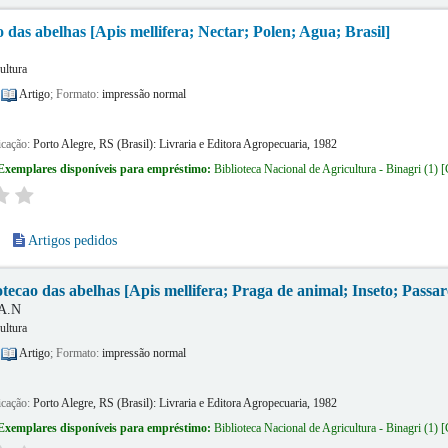
 das abelhas [Apis mellifera; Nectar; Polen; Agua; Brasil]
ultura
:
Artigo
; Formato:
impressão normal
icação:
Porto Alegre, RS (Brasil):
Livraria e Editora Agropecuaria,
1982
Exemplares disponíveis para empréstimo:
Biblioteca Nacional de Agricultura - Binagri
(1)
Artigos pedidos
otecao das abelhas [Apis mellifera; Praga de animal; Inseto; Passar
 A.N
ultura
:
Artigo
; Formato:
impressão normal
icação:
Porto Alegre, RS (Brasil):
Livraria e Editora Agropecuaria,
1982
Exemplares disponíveis para empréstimo:
Biblioteca Nacional de Agricultura - Binagri
(1)