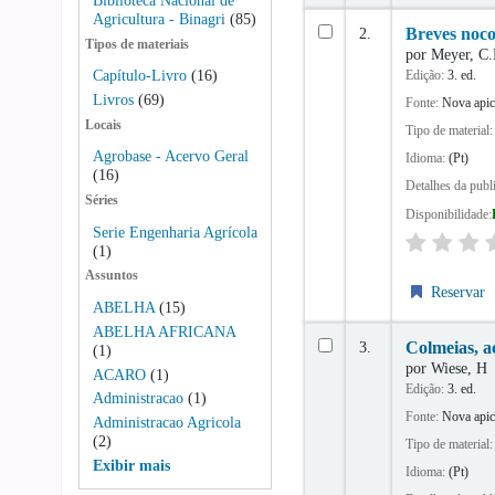
Biblioteca Nacional de
Agricultura - Binagri
(85)
2.
Breves noco
Tipos de materiais
por
Meyer, C
Edição:
3. ed.
Capítulo-Livro
(16)
Livros
(69)
Fonte:
Nova apic
Locais
Tipo de material
Agrobase - Acervo Geral
Idioma:
(Pt)
(16)
Detalhes da publ
Séries
Disponibilidade:
Serie Engenharia Agrícola
(1)
Assuntos
Reservar
ABELHA
(15)
ABELHA AFRICANA
3.
Colmeias, ac
(1)
por
Wiese, H
ACARO
(1)
Edição:
3. ed.
Administracao
(1)
Fonte:
Nova apic
Administracao Agricola
(2)
Tipo de material
Exibir mais
Idioma:
(Pt)