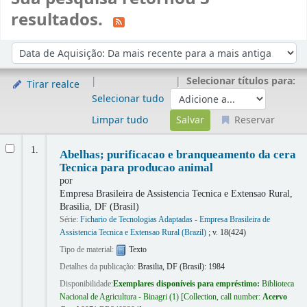
resultados.
Ordenar
Ordenar por:
Selecionar títulos para:
Tirar realce
Selecionar tudo
Limpar tudo
Reservar
Resultados
1.
Abelhas; purificacao e branqueamento da cera
Tecnica para producao animal
por
Empresa Brasileira de Assistencia Tecnica e Extensao Rural,
Brasilia, DF (Brasil)
Série:
Fichario de Tecnologias Adaptadas - Empresa Brasileira de
Assistencia Tecnica e Extensao Rural (Brazil)
; v. 18(424)
Tipo de material:
Texto
Detalhes da publicação:
Brasilia, DF (Brasil):
1984
Disponibilidade:
Exemplares disponíveis para empréstimo:
Biblioteca
Nacional de Agricultura - Binagri
(1)
Collection, call number:
Acervo