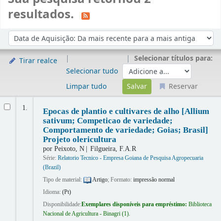
resultados.
Ordenar
Ordenar por:
Selecionar títulos para:
Tirar realce
Selecionar tudo
Limpar tudo
Reservar
Resultados
1.
Epocas de plantio e cultivares de alho [Allium
sativum; Competicao de variedade;
Comportamento de variedade; Goias; Brasil]
Projeto olericultura
por
Peixoto, N
Filgueira, F.A.R
Série:
Relatorio Tecnico - Empresa Goiana de Pesquisa Agropecuaria
(Brazil)
Tipo de material:
Artigo
; Formato:
impressão normal
Idioma:
(Pt)
Disponibilidade:
Exemplares disponíveis para empréstimo:
Biblioteca
Nacional de Agricultura - Binagri
(1).