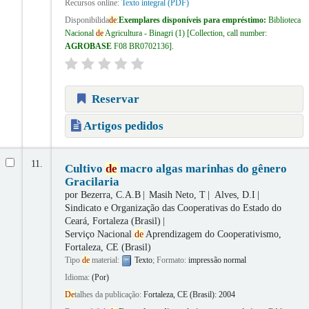
Recursos online:
Texto integral (PDF)
Disponibilida
de
:
Exemplares disponíveis para empréstimo:
Biblioteca
Nacional
de
Agricultura - Binagri
(1)
Collection, call number:
AGROBASE
F08 BR0702136
.
Reservar
Artigos pedidos
11.
Cultivo
de
macro algas marinhas do gênero
Gracilaria
por
Bezerra, C.A.B
Masih Neto, T
Alves, D.I
Sindicato e Organização das Cooperativas do Estado do
Ceará, Fortaleza (Brasil)
Serviço Nacional
de
Aprendizagem do Cooperativismo,
Fortaleza, CE (Brasil)
Tipo
de
material:
Texto
; Formato:
impressão normal
Idioma:
(Por)
De
talhes da publicação:
Fortaleza, CE (Brasil):
2004