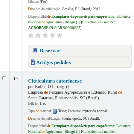
Idioma:
(Por)
De
talhes da publicação:
Brasília, DF (Brasil):
2012
Disponibilida
de
:
Exemplares disponíveis para empréstimo:
Biblioteca
Nacional
de
Agricultura - Binagri
(1)
Collection, call number:
AGROBASE
0940 BR2013006635
.
Reservar
Artigos pedidos
19.
Citricultura catarinense
por
Koller, O.L. (org.)
Empresa
de
Pesquisa Agropecuária e Extensão Rural
de
Santa Catarina, Florianopólis, SC (Brasil)
Edição:
1. ed.
Tipo
de
material:
Texto
; Formato:
impressão normal
De
talhes da publicação:
Florianopólis, SC (Brasil):
Disponibilida
de
:
Exemplares disponíveis para empréstimo:
Biblioteca
Nacional
de
Agricultura - Binagri
(1)
Collection, call number: