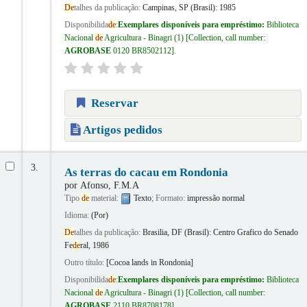
De
talhes da publicação:
Campinas, SP (Brasil):
1985
Disponibilida
de
:
Exemplares disponíveis para empréstimo:
Biblioteca
Nacional
de
Agricultura - Binagri
(1)
Collection, call number:
AGROBASE
0120 BR8502112
.
Reservar
Artigos pedidos
3.
As terras do cacau em Rondonia
por
Afonso, F.M.A
Tipo
de
material:
Texto
; Formato:
impressão normal
Idioma:
(Por)
De
talhes da publicação:
Brasilia, DF (Brasil):
Centro Grafico do Senado
Fe
de
ral,
1986
Outro título:
[Cocoa lands in Rondonia]
Disponibilida
de
:
Exemplares disponíveis para empréstimo:
Biblioteca
Nacional
de
Agricultura - Binagri
(1)
Collection, call number:
AGROBASE
2110 BR8708178
.