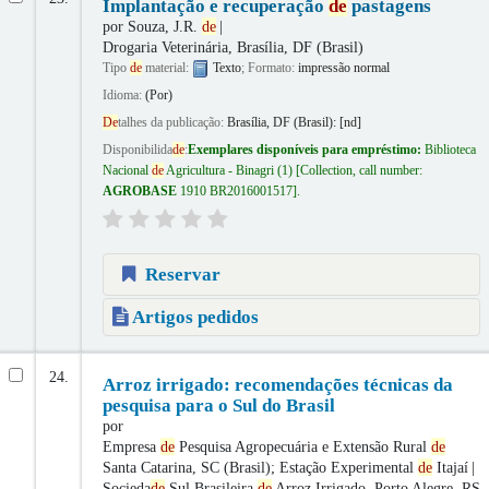
Implantação e recuperação
de
pastagens
por
Souza, J.R.
de
Drogaria Veterinária, Brasília, DF (Brasil)
Tipo
de
material:
Texto
; Formato:
impressão normal
Idioma:
(Por)
De
talhes da publicação:
Brasília, DF (Brasil):
[nd]
Disponibilida
de
:
Exemplares disponíveis para empréstimo:
Biblioteca
Nacional
de
Agricultura - Binagri
(1)
Collection, call number:
AGROBASE
1910 BR2016001517
.
Reservar
Artigos pedidos
24.
Arroz irrigado: recomendações técnicas da
pesquisa para o Sul do Brasil
por
Empresa
de
Pesquisa Agropecuária e Extensão Rural
de
Santa Catarina, SC (Brasil); Estação Experimental
de
Itajaí
Socieda
de
Sul Brasileira
de
Arroz Irrigado, Porto Alegre, RS