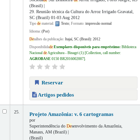
(Brasil)
29. Reunião técnica da Cultura do Arroz Irrigado
Gravatal,
SC (Brazil) 01-03 Aug 2012
Tipo
de
material:
Texto
; Formato:
impressão normal
Idioma:
(Por)
De
talhes da publicação:
Itajaí, SC (Brasil):
2012
Disponibilida
de
:
Exemplares disponíveis para empréstimo:
Biblioteca
Nacional
de
Agricultura - Binagri
(1)
Collection, call number:
AGROBASE
0150 BR2016002007
.
Reservar
Artigos pedidos
25.
Projeto Amazônia: v. 6 cartogramas
por
Superintendência do
De
senvolvimento da Amazônia,
Manaus, AM (Brazil)
(Brasil)