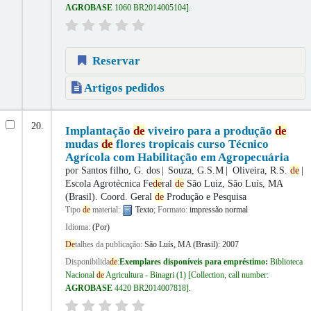
AGROBASE
1060 BR2014005104
.
Reservar
Artigos pedidos
20.
Implantação
de
viveiro para a produção
de
mudas
de
flores tropicais curso Técnico
Agrícola com Habilitação em Agropecuária
por
Santos filho, G. dos
Souza, G.S.M
Oliveira, R.S.
de
Escola Agrotécnica Fe
de
ral
de
São Luiz, São Luís, MA
(Brasil). Coord. Geral
de
Produção e Pesquisa
Tipo
de
material:
Texto
; Formato:
impressão normal
Idioma:
(Por)
De
talhes da publicação:
São Luís, MA (Brasil):
2007
Disponibilida
de
:
Exemplares disponíveis para empréstimo:
Biblioteca
Nacional
de
Agricultura - Binagri
(1)
Collection, call number:
AGROBASE
4420 BR2014007818
.