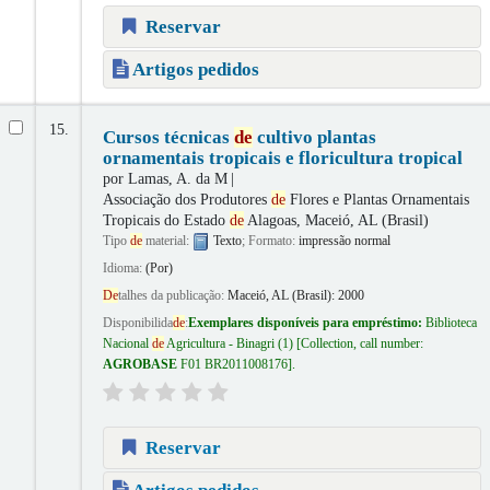
Reservar
Artigos pedidos
15.
Cursos técnicas
de
cultivo plantas
ornamentais tropicais e floricultura tropical
por
Lamas, A. da M
Associação dos Produtores
de
Flores e Plantas Ornamentais
Tropicais do Estado
de
Alagoas, Maceió, AL (Brasil)
Tipo
de
material:
Texto
; Formato:
impressão normal
Idioma:
(Por)
De
talhes da publicação:
Maceió, AL (Brasil):
2000
Disponibilida
de
:
Exemplares disponíveis para empréstimo:
Biblioteca
Nacional
de
Agricultura - Binagri
(1)
Collection, call number:
AGROBASE
F01 BR2011008176
.
Reservar