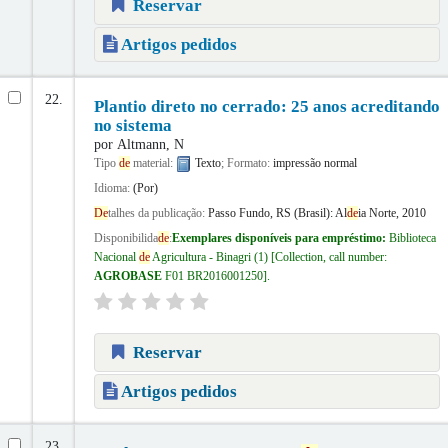
Reservar
Artigos pedidos
22.
Plantio direto no cerrado: 25 anos acreditando
no sistema
por
Altmann, N
Tipo
de
material:
Texto
; Formato:
impressão normal
Idioma:
(Por)
De
talhes da publicação:
Passo Fundo, RS (Brasil):
Al
de
ia Norte,
2010
Disponibilida
de
:
Exemplares disponíveis para empréstimo:
Biblioteca
Nacional
de
Agricultura - Binagri
(1)
Collection, call number:
AGROBASE
F01 BR2016001250
.
Reservar
Artigos pedidos
23.