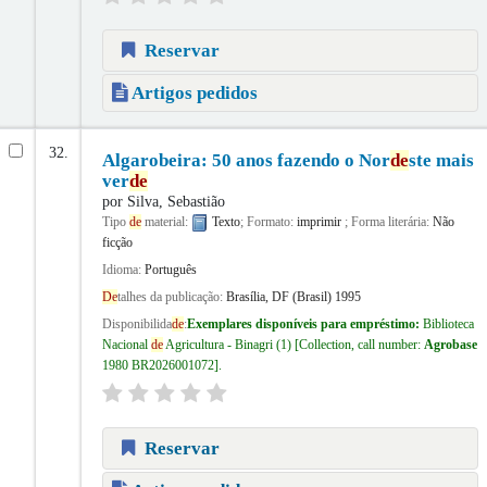
Reservar
Artigos pedidos
32.
Algarobeira: 50 anos fazendo o Nor
de
ste mais
ver
de
por
Silva, Sebastião
Tipo
de
material:
Texto
; Formato:
imprimir
; Forma literária:
Não
ficção
Idioma:
Português
De
talhes da publicação:
Brasília, DF (Brasil)
1995
Disponibilida
de
:
Exemplares disponíveis para empréstimo:
Biblioteca
Nacional
de
Agricultura - Binagri
(1)
Collection, call number:
Agrobase
1980 BR2026001072
.
Reservar