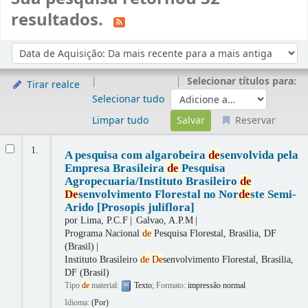
resultados.
Ordenar
Ordenar por:
Selecionar títulos para:
Tirar realce
Selecionar tudo
Limpar tudo
Reservar
Resultados
1.
A pesquisa com algarobeira
de
senvolvida pela
Empresa Brasileira
de
Pesquisa
Agropecuaria/Instituto Brasileiro
de
De
senvolvimento Florestal no Nor
de
ste Semi-
Arido [Prosopis juliflora]
por
Lima, P.C.F
Galvao, A.P.M
Programa Nacional
de
Pesquisa Florestal, Brasilia, DF
(Brasil)
Instituto Brasileiro
de
De
senvolvimento Florestal, Brasilia,
DF (Brasil)
Tipo
de
material:
Texto
; Formato:
impressão normal
Idioma:
(Por)