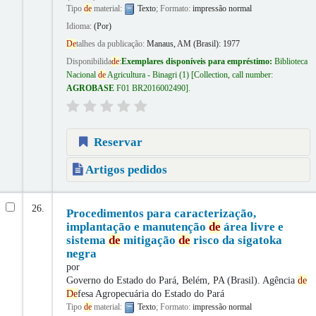
Tipo
de
material:
Texto
; Formato:
impressão normal
Idioma:
(Por)
De
talhes da publicação:
Manaus, AM (Brasil):
1977
Disponibilida
de
:
Exemplares disponíveis para empréstimo:
Biblioteca
Nacional
de
Agricultura - Binagri
(1)
Collection, call number:
AGROBASE
F01 BR2016002490
.
Reservar
Artigos pedidos
26.
Procedimentos para caracterização,
implantação e manutenção
de
área livre e
sistema
de
mitigação
de
risco da sigatoka
negra
por
Governo do Estado do Pará, Belém, PA (Brasil). Agência
de
De
fesa Agropecuária do Estado do Pará
Tipo
de
material:
Texto
; Formato:
impressão normal