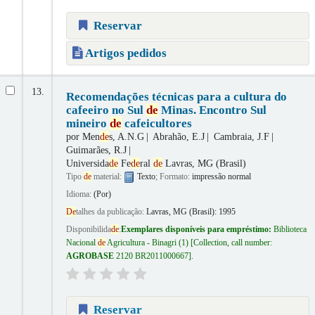
Reservar
Artigos pedidos
13.
Recomendações técnicas para a cultura do
cafeeiro no Sul
de
Minas. Encontro Sul
mineiro
de
cafeicultores
por
Men
de
s, A.N.G
Abrahão, E.J
Cambraia, J.F
Guimarães, R.J
Universida
de
Fe
de
ral
de
Lavras, MG (Brasil)
Tipo
de
material:
Texto
; Formato:
impressão normal
Idioma:
(Por)
De
talhes da publicação:
Lavras, MG (Brasil):
1995
Disponibilida
de
:
Exemplares disponíveis para empréstimo:
Biblioteca
Nacional
de
Agricultura - Binagri
(1)
Collection, call number:
AGROBASE
2120 BR2011000667
.
Reservar