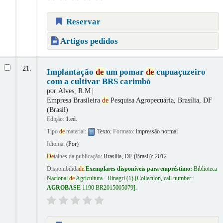
Reservar
Artigos pedidos
21.
Implantação
de
um pomar
de
cupuaçuzeiro
com a cultivar BRS carimbó
por
Alves, R.M
Empresa Brasileira
de
Pesquisa Agropecuária, Brasília, DF
(Brasil)
Edição:
1.ed.
Tipo
de
material:
Texto
; Formato:
impressão normal
Idioma:
(Por)
De
talhes da publicação:
Brasília, DF (Brasil):
2012
Disponibilida
de
:
Exemplares disponíveis para empréstimo:
Biblioteca
Nacional
de
Agricultura - Binagri
(1)
Collection, call number:
AGROBASE
1190 BR2015005079
.