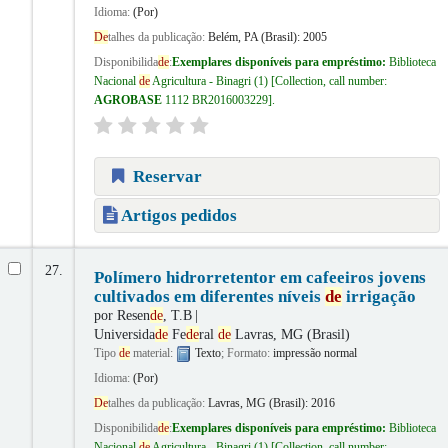
Idioma:
(Por)
De
talhes da publicação:
Belém, PA (Brasil):
2005
Disponibilida
de
:
Exemplares disponíveis para empréstimo:
Biblioteca
Nacional
de
Agricultura - Binagri
(1)
Collection, call number:
AGROBASE
1112 BR2016003229
.
Reservar
Artigos pedidos
27.
Polímero hidrorretentor em cafeeiros jovens
cultivados em diferentes níveis
de
irrigação
por
Resen
de
, T.B
Universida
de
Fe
de
ral
de
Lavras, MG (Brasil)
Tipo
de
material:
Texto
; Formato:
impressão normal
Idioma:
(Por)
De
talhes da publicação:
Lavras, MG (Brasil):
2016
Disponibilida
de
:
Exemplares disponíveis para empréstimo:
Biblioteca
Nacional
de
Agricultura - Binagri
(1)
Collection, call number: