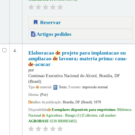
Reservar
Artigos pedidos
4.
Elaboracao
de
projeto para implantacao ou
ampliacao
de
lavoura; materia prima: cana-
de
-acucar
por
Comissao Executiva Nacional do Alcool, Brasilia, DF
(Brasil)
Tipo
de
material:
Texto
; Formato:
impressão normal
Idioma:
(Por)
De
talhes da publicação:
Brasilia, DF (Brasil):
1979
Disponibilida
de
:
Exemplares disponíveis para empréstimo:
Biblioteca
Nacional
de
Agricultura - Binagri
(1)
Collection, call number:
AGROBASE
0230 BR8803483
.