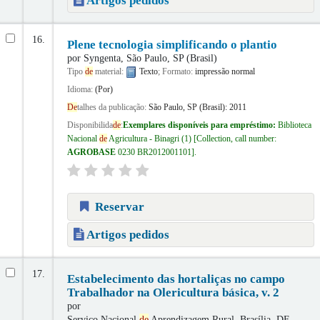
Artigos pedidos
16.
Plene tecnologia simplificando o plantio
por
Syngenta, São Paulo, SP (Brasil)
Tipo
de
material:
Texto
; Formato:
impressão normal
Idioma:
(Por)
De
talhes da publicação:
São Paulo, SP (Brasil):
2011
Disponibilida
de
:
Exemplares disponíveis para empréstimo:
Biblioteca
Nacional
de
Agricultura - Binagri
(1)
Collection, call number:
AGROBASE
0230 BR2012001101
.
Reservar
Artigos pedidos
17.
Estabelecimento das hortaliças no campo
Trabalhador na Olericultura básica, v. 2
por
Serviço Nacional
de
Aprendizagem Rural, Brasília, DF