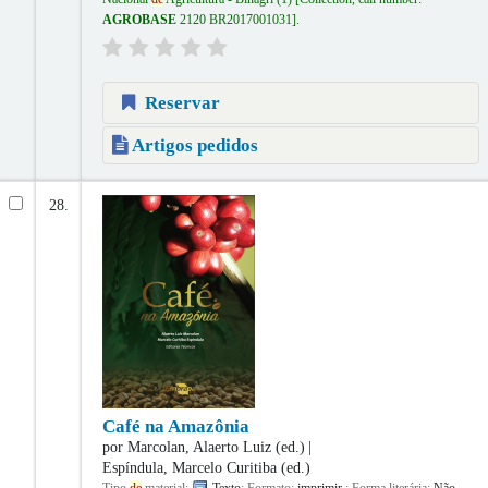
AGROBASE
2120 BR2017001031
.
Reservar
Artigos pedidos
28.
Café na Amazônia
por
Marcolan, Alaerto Luiz (ed.)
Espíndula, Marcelo Curitiba (ed.)
Tipo
de
material:
Texto
; Formato:
imprimir
; Forma literária:
Não