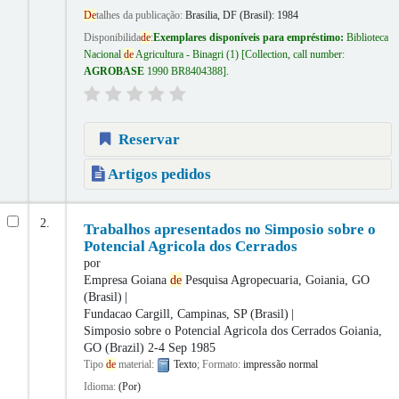
De
talhes da publicação:
Brasilia, DF (Brasil):
1984
Disponibilida
de
:
Exemplares disponíveis para empréstimo:
Biblioteca
Nacional
de
Agricultura - Binagri
(1)
Collection, call number:
AGROBASE
1990 BR8404388
.
Reservar
Artigos pedidos
2.
Trabalhos apresentados no Simposio sobre o
Potencial Agricola dos Cerrados
por
Empresa Goiana
de
Pesquisa Agropecuaria, Goiania, GO
(Brasil)
Fundacao Cargill, Campinas, SP (Brasil)
Simposio sobre o Potencial Agricola dos Cerrados
Goiania,
GO (Brazil) 2-4 Sep 1985
Tipo
de
material:
Texto
; Formato:
impressão normal
Idioma:
(Por)