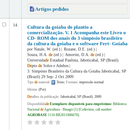
Artigos pedidos
14.
Cultura da goiaba do plantio a
comercialização. V. 1 Acompanha este Livro o
CD- ROM dos anais do 3 simpósio brasileiro
da cultura da goiaba e o software Fert- Goiaba
por
Natale, W. (ed.)
Rozane, D.E. (ed.)
Souza, H.A.
de
(ed.)
Amorim, D.A.
de
(ed.)
Universida
de
Estadual Paulista, Jaboticabal, SP (Brasil).
De
pto
de
Solos e Adubos
3. Simpósio Brasileiro da Cultura da Goiaba
Jaboticabal, SP
(Brazil) 29 Sep- 2 Oct 2009
Tipo
de
material:
Texto
; Formato:
impressão normal
Idioma:
(Por)
De
talhes da publicação:
Jaboticabal, SP (Brasil):
2009
Disponibilida
de
:
Exemplares disponíveis para empréstimo:
Biblioteca
Nacional
de
Agricultura - Binagri
(1)
Collection, call number:
AGROBASE
1116 BR2011006670
.