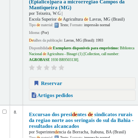
(Epialico)para a microrregiao Campos da
Mantiqueira (MG)
por
Teixeira, W.G
Escola Superior
de
Agricultura
de
Lavras, MG (Brasil)
Tipo
de
material:
Texto
; Formato:
impressão normal
Idioma:
(Por)
De
talhes da publicação:
Lavras, MG (Brasil):
1993
Disponibilida
de
:
Exemplares disponíveis para empréstimo:
Biblioteca
Nacional
de
Agricultura - Binagri
(1)
Collection, call number:
AGROBASE
1930 BR9503138
.
Reservar
Artigos pedidos
8.
Excursao dos presi
de
ntes
de
sindicatos rurais
da regiao norte aos seringais do sul da Bahia -
resultados alcancados
por
Superinten
de
ncia da Borracha, Itabuna, BA (Brasil)
Tipo
de
material:
Texto
; Formato:
impressão normal