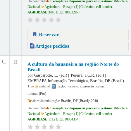
Disponibilida
de
:
Exemplares disponíveis para empréstimo:
Biblioteca
Nacional
de
Agricultura - Binagri
(1)
Collection, call number:
AGROBASE
3410 BR2010003297
.
Reservar
Artigos pedidos
12.
A cultura da bananeira na região Norte do
Brasil
por
Gasparotto, L. (ed.)
Pereira, J.C.R. (ed.)
EMBRAPA Informação Tecnológica, Brasília, DF (Brasil)
Tipo
de
material:
Texto
; Formato:
impressão normal
Idioma:
(Por)
De
talhes da publicação:
Brasília, DF (Brasil):
2010
Disponibilida
de
:
Exemplares disponíveis para empréstimo:
Biblioteca
Nacional
de
Agricultura - Binagri
(1)
Collection, call number:
AGROBASE
1112 BR2010004354
.