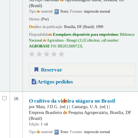
(Brasil)
Tipo
de
material:
Texto
; Formato:
impressão normal
Idioma:
(Por)
De
talhes da publicação:
Brasília, DF (Brasil):
1999
Disponibilida
de
:
Exemplares disponíveis para empréstimo:
Biblioteca
Nacional
de
Agricultura - Binagri
(1)
Collection, call number:
AGROBASE
F01 BR2012009723
.
Reservar
Artigos pedidos
18.
O cultivo da vi
de
ira niágara no Brasil
por
Maia, J.D.G. (ed.)
Camargo, U.A. (ed.)
Empresa Brasileira
de
Pesquisa Agropecuária, Brasília, DF
(Brasil)
Edição:
1. ed.
Tipo
de
material:
Texto
; Formato:
impressão normal