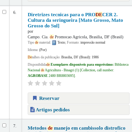
6.
Diretrizes tecnicas para o PRO
DE
CER 2.
Cultura da seringueira [Mato Grosso, Mato
Grosso do Sul]
por
Campo. Cia.
de
Promocao Agricola, Brasilia, DF (Brasil)
Tipo
de
material:
Texto
; Formato:
impressão normal
Idioma:
(Por)
De
talhes da publicação:
Brasilia, DF (Brasil):
1986
Disponibilida
de
:
Exemplares disponíveis para empréstimo:
Biblioteca
Nacional
de
Agricultura - Binagri
(1)
Collection, call number:
AGROBASE
2480 BR8803695
.
Reservar
Artigos pedidos
7.
Metodos
de
manejo em cambissolo distrofico