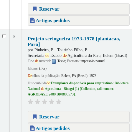
Reservar
Artigos pedidos
5.
Projeto seringueira 1973-1978 [plantacao,
Para]
por
Pinheiro, E
Tourinho Filho, E
Secretaria
de
Estado
de
Agricultura do Para, Belem (Brasil)
Tipo
de
material:
Texto
; Formato:
impressão normal
Idioma:
(Por)
De
talhes da publicação:
Belem, PA (Brasil):
1973
Disponibilida
de
:
Exemplares disponíveis para empréstimo:
Biblioteca
Nacional
de
Agricultura - Binagri
(1)
Collection, call number:
AGROBASE
2480 BR8803573
.
Reservar
Artigos pedidos