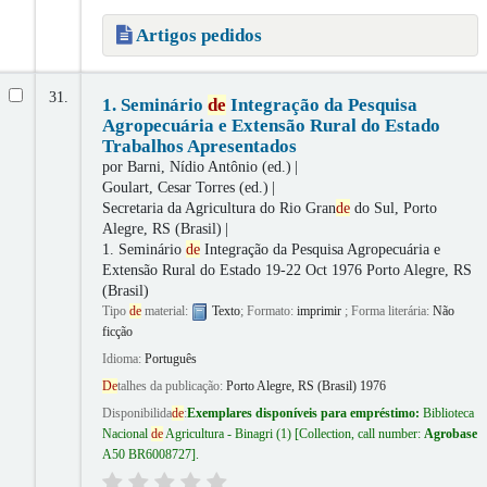
Artigos pedidos
31.
1. Seminário
de
Integração da Pesquisa
Agropecuária e Extensão Rural do Estado
Trabalhos Apresentados
por
Barni, Nídio Antônio (ed.)
Goulart, Cesar Torres (ed.)
Secretaria da Agricultura do Rio Gran
de
do Sul, Porto
Alegre, RS (Brasil)
1. Seminário
de
Integração da Pesquisa Agropecuária e
Extensão Rural do Estado
19-22 Oct 1976 Porto Alegre, RS
(Brasil)
Tipo
de
material:
Texto
; Formato:
imprimir
; Forma literária:
Não
ficção
Idioma:
Português
De
talhes da publicação:
Porto Alegre, RS (Brasil)
1976
Disponibilida
de
:
Exemplares disponíveis para empréstimo:
Biblioteca
Nacional
de
Agricultura - Binagri
(1)
Collection, call number:
Agrobase
A50 BR6008727
.