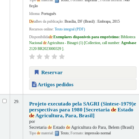
ficção
Idioma:
Português
De
talhes da publicação:
Brasília, DF (Brasil) :
Embrapa,
2015
Recursos online:
Texto integral (PDF)
Disponibilida
de
:
Exemplares disponíveis para empréstimo:
Biblioteca
Nacional
de
Agricultura - Binagri
(1)
Collection, call number:
Agrobase
2120 BR2023000329
.
Reservar
Artigos pedidos
29.
Projeto executado pela SAGRI (Sintese-1979)e
perspectivas para 1980 [Secretaria
de
Estado
de
Agricultura, Para, Brasil]
por
Secretaria
de
Estado
de
Agricultura do Para, Belem (Brasil)
Tipo
de
material:
Texto
; Formato:
impressão normal