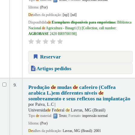
Idioma:
(Por)
De
talhes da publicação:
[np]:
[nd]
Disponibilida
de
:
Exemplares disponíveis para empréstimo:
Biblioteca
Nacional
de
Agricultura - Binagri
(1)
Collection, call number:
AGROBASE
2420 BR9700198
.
Reservar
Artigos pedidos
9.
Produção
de
mudas
de
cafeeiro (Coffea
arabica L.)em diferentes níveis
de
sombreamento e seus reflexos na implantação
por
Paiva, L.C
Universida
de
Fe
de
ral
de
Lavras, MG (Brasil)
Tipo
de
material:
Texto
; Formato:
impressão normal
Idioma:
(Por)
De
talhes da publicação:
Lavras, MG (Brasil):
2001