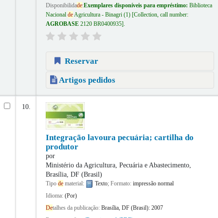
Disponibilida
de
:
Exemplares disponíveis para empréstimo:
Biblioteca
Nacional
de
Agricultura - Binagri
(1)
Collection, call number:
AGROBASE
2120 BR0400935
.
Reservar
Artigos pedidos
10.
Integração lavoura pecuária; cartilha do
produtor
por
Ministério da Agricultura, Pecuária e Abastecimento,
Brasília, DF (Brasil)
Tipo
de
material:
Texto
; Formato:
impressão normal
Idioma:
(Por)
De
talhes da publicação:
Brasília, DF (Brasil):
2007