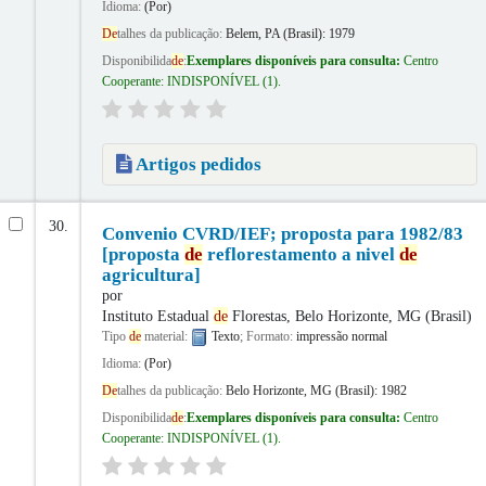
Idioma:
(Por)
De
talhes da publicação:
Belem, PA (Brasil):
1979
Disponibilida
de
:
Exemplares disponíveis para consulta:
Centro
Cooperante: INDISPONÍVEL
(1).
Artigos pedidos
30.
Convenio CVRD/IEF; proposta para 1982/83
[proposta
de
reflorestamento a nivel
de
agricultura]
por
Instituto Estadual
de
Florestas, Belo Horizonte, MG (Brasil)
Tipo
de
material:
Texto
; Formato:
impressão normal
Idioma:
(Por)
De
talhes da publicação:
Belo Horizonte, MG (Brasil):
1982
Disponibilida
de
:
Exemplares disponíveis para consulta:
Centro
Cooperante: INDISPONÍVEL
(1).