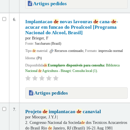
Artigos pedidos
6.
Implantacao
de
novas lavouras
de
cana-
de
-
acucar em funcao do Proalcool [Programa
Nacional do Alcool, Brasil]
por
Brieger, F
Fonte:
Saccharum (Brazil)
Tipo
de
material:
Recursos continuado
; Formato:
impressão normal
Idioma:
(Pt)
Disponibilida
de
:
Exemplares disponíveis para consulta:
Biblioteca
Nacional
de
Agricultura - Binagri: Consulta local
(1).
Artigos pedidos
7.
Projeto
de
implantacao
de
canavial
por
Miocque, J.Y.J
2. Congresso Nacional da Socieda
de
dos Tecnicos Acucareiros
do Brasil
Rio
de
Janeiro, RJ (Brazil) 16-21 Aug 1981