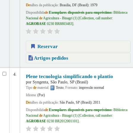
De
talhes da publicação:
Brasilia, DF (Brasil):
1979
Disponibilida
de
:
Exemplares disponíveis para empréstimo:
Biblioteca
Nacional
de
Agricultura - Binagri
(1)
Collection, call number:
AGROBASE
0230 BR8803483
.
Reservar
Artigos pedidos
4.
Plene tecnologia simplificando o plantio
por
Syngenta, São Paulo, SP (Brasil)
Tipo
de
material:
Texto
; Formato:
impressão normal
Idioma:
(Por)
De
talhes da publicação:
São Paulo, SP (Brasil):
2011
Disponibilida
de
:
Exemplares disponíveis para empréstimo:
Biblioteca
Nacional
de
Agricultura - Binagri
(1)
Collection, call number:
AGROBASE
0230 BR2012001101
.