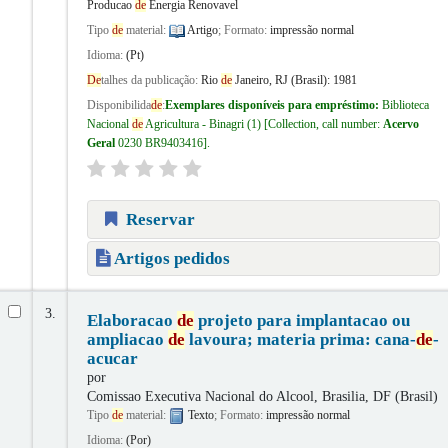
Producao
de
Energia Renovavel
Tipo
de
material:
Artigo
; Formato:
impressão normal
Idioma:
(Pt)
De
talhes da publicação:
Rio
de
Janeiro, RJ (Brasil):
1981
Disponibilida
de
:
Exemplares disponíveis para empréstimo:
Biblioteca
Nacional
de
Agricultura - Binagri
(1)
Collection, call number:
Acervo
Geral
0230 BR9403416
.
Reservar
Artigos pedidos
3.
Elaboracao
de
projeto para implantacao ou
ampliacao
de
lavoura; materia prima: cana-
de
-
acucar
por
Comissao Executiva Nacional do Alcool, Brasilia, DF (Brasil)
Tipo
de
material:
Texto
; Formato:
impressão normal
Idioma:
(Por)