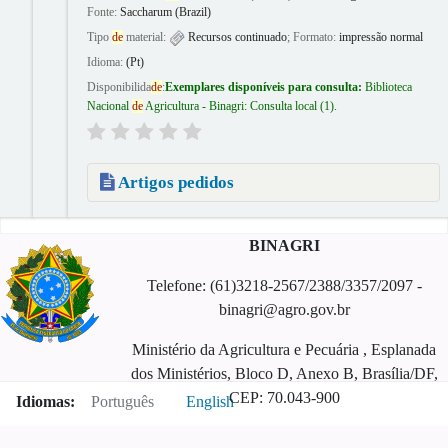
Fonte:
Saccharum (Brazil)
Tipo
de
material:
Recursos continuado
; Formato:
impressão normal
Idioma:
(Pt)
Disponibilida
de
:
Exemplares disponíveis para consulta:
Biblioteca
Nacional
de
Agricultura - Binagri: Consulta local
(1).
Artigos pedidos
Páginas
BINAGRI
Telefone: (61)3218-2567/2388/3357/2097 -
binagri@agro.gov.br
Ministério da Agricultura e Pecuária , Esplanada
dos Ministérios, Bloco D, Anexo B, Brasília/DF,
CEP: 70.043-900
Idiomas:
Português
English