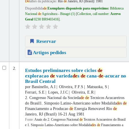
De
talhes da publicação:
Rio
de
Janeiro, RJ (Brasil):
1981
Disponibilida
de
:
Exemplares disponíveis para empréstimo:
Biblioteca
Nacional
de
Agricultura - Binagri
(1)
Collection, call number:
Acervo
Geral
0230 BR9403416
.
Reservar
Artigos pedidos
2.
Estudos preliminares sobre ciclos
de
exploracao
de
varieda
de
s
de
cana-
de
-acucar no
Brasil Central
por
Bassinello, A.I
Oliveira, F.F.S
Matsuoka, S
Ferrari, S.E
Lopes, J.J.C
Oliveira, E.R
2. Congresso Nacional da Socieda
de
de
Tecnicos Acucareiros
do Brasil1. Simposio Latino-Americano sobre Modalida
de
s
de
Financiamento a Producao
de
Energia Renovavel
Rio
de
Janeiro, RJ (Brazil) 16-21 Aug 1981
Fonte:
Anais do 2. Congresso Nacional
de
Tecnicos Acucareiros do Brasil
e 1. Simposio Latino-Americano sobre Modalida
de
s
de
Financiamento a