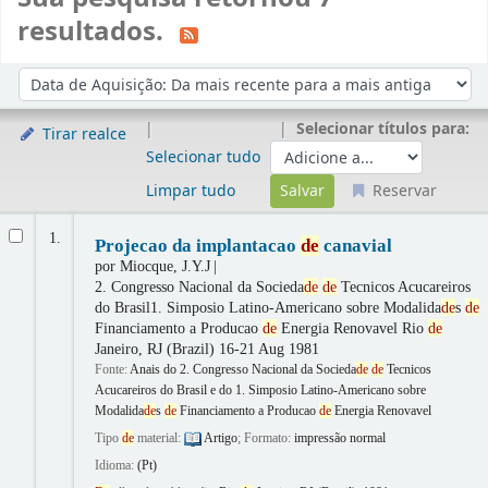
resultados.
Ordenar
Ordenar por:
Selecionar títulos para:
Tirar realce
Selecionar tudo
Limpar tudo
Reservar
Resultados
1.
Projecao da implantacao
de
canavial
por
Miocque, J.Y.J
2. Congresso Nacional da Socieda
de
de
Tecnicos Acucareiros
do Brasil1. Simposio Latino-Americano sobre Modalida
de
s
de
Financiamento a Producao
de
Energia Renovavel
Rio
de
Janeiro, RJ (Brazil) 16-21 Aug 1981
Fonte:
Anais do 2. Congresso Nacional da Socieda
de
de
Tecnicos
Acucareiros do Brasil e do 1. Simposio Latino-Americano sobre
Modalida
de
s
de
Financiamento a Producao
de
Energia Renovavel
Tipo
de
material:
Artigo
; Formato:
impressão normal
Idioma:
(Pt)