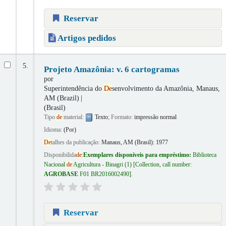
Reservar
Artigos pedidos
5.
Projeto Amazônia: v. 6 cartogramas
por
Superintendência do
De
senvolvimento da Amazônia, Manaus,
AM (Brazil)
(Brasil)
Tipo
de
material:
Texto
; Formato:
impressão normal
Idioma:
(Por)
De
talhes da publicação:
Manaus, AM (Brasil):
1977
Disponibilida
de
:
Exemplares disponíveis para empréstimo:
Biblioteca
Nacional
de
Agricultura - Binagri
(1)
Collection, call number:
AGROBASE
F01 BR2016002490
.
Reservar