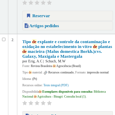
Reservar
Artigos pedidos
2.
Tipo
de
explante e controle da contaminação e
oxidação no estabelecimento in vitro
de
plantas
de
macieira (Malus domestica Borkh.)cvs.
Galaxy, Maxigala e Mastergala
por
Erig, A.C
Schuch, M.W
Fonte:
Revista Brasileira
de
Agrociência (Brazil)
Tipo
de
material:
Recursos continuado
; Formato:
impressão normal
Idioma:
(Pt)
Recursos online:
Texto integral (PDF)
Disponibilida
de
:
Exemplares disponíveis para consulta:
Biblioteca
Nacional
de
Agricultura - Binagri: Consulta local
(1).