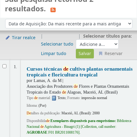
resultados.
Ordenar
Ordenar por:
Selecionar títulos para:
Tirar realce
Selecionar tudo
Limpar tudo
Reservar
Resultados
1.
Cursos técnicas
de
cultivo plantas ornamentais
tropicais e floricultura tropical
por
Lamas, A. da M
Associação dos Produtores
de
Flores e Plantas Ornamentais
Tropicais do Estado
de
Alagoas, Maceió, AL (Brasil)
Tipo
de
material:
Texto
; Formato:
impressão normal
Idioma:
(Por)
De
talhes da publicação:
Maceió, AL (Brasil):
2000
Disponibilida
de
:
Exemplares disponíveis para empréstimo:
Biblioteca
Nacional
de
Agricultura - Binagri
(1)
Collection, call number:
AGROBASE
F01 BR2011008176
.