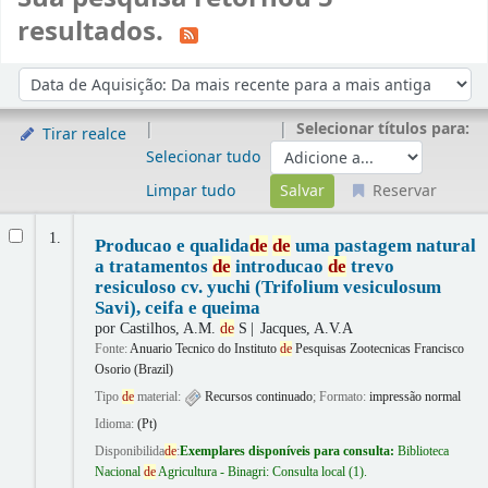
resultados.
Ordenar
Ordenar por:
Selecionar títulos para:
Tirar realce
Selecionar tudo
Limpar tudo
Reservar
Resultados
1.
Producao e qualida
de
de
uma pastagem natural
a tratamentos
de
introducao
de
trevo
resiculoso cv. yuchi (Trifolium vesiculosum
Savi), ceifa e queima
por
Castilhos, A.M.
de
S
Jacques, A.V.A
Fonte:
Anuario Tecnico do Instituto
de
Pesquisas Zootecnicas Francisco
Osorio (Brazil)
Tipo
de
material:
Recursos continuado
; Formato:
impressão normal
Idioma:
(Pt)
Disponibilida
de
:
Exemplares disponíveis para consulta:
Biblioteca
Nacional
de
Agricultura - Binagri: Consulta local
(1).