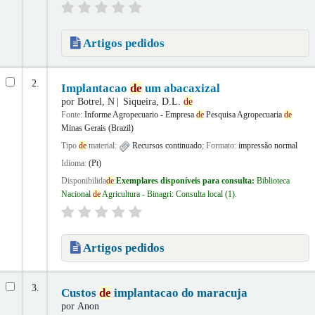
Artigos pedidos
2.
Implantacao
de
um abacaxizal
por
Botrel, N
Siqueira, D.L.
de
Fonte:
Informe Agropecuario - Empresa
de
Pesquisa Agropecuaria
de
Minas Gerais (Brazil)
Tipo
de
material:
Recursos continuado
; Formato:
impressão normal
Idioma:
(Pt)
Disponibilida
de
:
Exemplares disponíveis para consulta:
Biblioteca
Nacional
de
Agricultura - Binagri: Consulta local
(1).
Artigos pedidos
3.
Custos
de
implantacao do maracuja
por
Anon