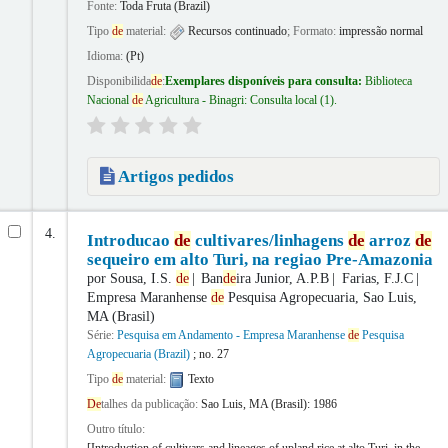
Fonte:
Toda Fruta (Brazil)
Tipo
de
material:
Recursos continuado
; Formato:
impressão normal
Idioma:
(Pt)
Disponibilida
de
:
Exemplares disponíveis para consulta:
Biblioteca
Nacional
de
Agricultura - Binagri: Consulta local
(1).
Artigos pedidos
4.
Introducao
de
cultivares/linhagens
de
arroz
de
sequeiro em alto Turi, na regiao Pre-Amazonia
por
Sousa, I.S.
de
Ban
de
ira Junior, A.P.B
Farias, F.J.C
Empresa Maranhense
de
Pesquisa Agropecuaria, Sao Luis,
MA (Brasil)
Série:
Pesquisa em Andamento - Empresa Maranhense
de
Pesquisa
Agropecuaria (Brazil)
; no. 27
Tipo
de
material:
Texto
De
talhes da publicação:
Sao Luis, MA (Brasil):
1986
Outro título: