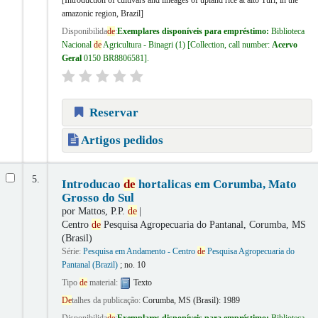
[Introduction of cultivars and lineages of upland rice at alto Turi, in the
amazonic region, Brazil]
Disponibilida
de
:
Exemplares disponíveis para empréstimo:
Biblioteca
Nacional
de
Agricultura - Binagri
(1)
Collection, call number:
Acervo
Geral
0150 BR8806581
.
Reservar
Artigos pedidos
5.
Introducao
de
hortalicas em Corumba, Mato
Grosso do Sul
por
Mattos, P.P.
de
Centro
de
Pesquisa Agropecuaria do Pantanal, Corumba, MS
(Brasil)
Série:
Pesquisa em Andamento - Centro
de
Pesquisa Agropecuaria do
Pantanal (Brazil)
; no. 10
Tipo
de
material:
Texto
De
talhes da publicação:
Corumba, MS (Brasil):
1989