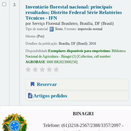
3.
Inventário florestal nacional: principais
resultados; Distrito Federal Série Relatórios
Técnicos - IFN
por
Serviço Florestal Brasileiro, Brasília, DF (Brasil)
Tipo de material:
Texto
; Formato:
impressão normal
Idioma:
(Por)
Detalhes da publicação:
Brasília, DF (Brasil):
2016
Disponibilidade:
Exemplares disponíveis para empréstimo:
Biblioteca
Nacional de Agricultura - Binagri
(1)
Collection, call number:
AGROBASE
3000 BR2023000258
.
Reservar
Artigos pedidos
Páginas
BINAGRI
Telefone: (61)3218-2567/2388/3357/2097 -