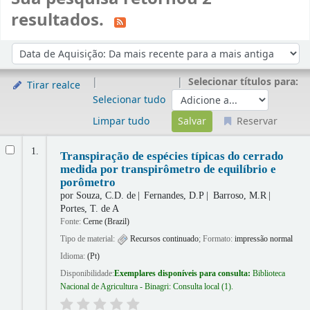
resultados.
Ordenar
Ordenar por:
Selecionar títulos para:
Tirar realce
Selecionar tudo
Limpar tudo
Reservar
Resultados
1.
Transpiração de espécies típicas do cerrado
medida por transpirômetro de equilíbrio e
porômetro
por
Souza, C.D. de
Fernandes, D.P
Barroso, M.R
Portes, T. de A
Fonte:
Cerne (Brazil)
Tipo de material:
Recursos continuado
; Formato:
impressão normal
Idioma:
(Pt)
Disponibilidade:
Exemplares disponíveis para consulta:
Biblioteca
Nacional de Agricultura - Binagri: Consulta local
(1).