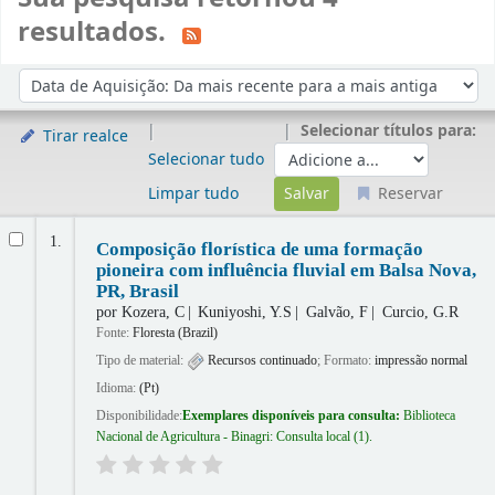
resultados.
Ordenar
Ordenar por:
Selecionar títulos para:
Tirar realce
Selecionar tudo
Limpar tudo
Reservar
Resultados
1.
Composição florística de uma formação
pioneira com influência fluvial em Balsa Nova,
PR, Brasil
por
Kozera, C
Kuniyoshi, Y.S
Galvão, F
Curcio, G.R
Fonte:
Floresta (Brazil)
Tipo de material:
Recursos continuado
; Formato:
impressão normal
Idioma:
(Pt)
Disponibilidade:
Exemplares disponíveis para consulta:
Biblioteca
Nacional de Agricultura - Binagri: Consulta local
(1).