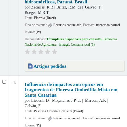
hidromórficos, Paraná, Brasil
por
Zacarias, R.R
Britez, R.M. de
Galvão, F
Boeger, M.R.T
Fonte:
Floresta (Brazil)
Tipo de material:
Recursos continuado
; Formato:
impressão normal
Idioma:
(Pt)
Disponibilidade:
Exemplares disponíveis para consulta:
Biblioteca
Nacional de Agricultura - Binagri: Consulta local
(1).
Artigos pedidos
4.
Influência de impactos antrópicos em
fragmentos de Floresta Ombrófila Mista em
Santa Catarina
por
Liebsch, D
Maçaneiro, J.P. de
Marcon, A.K
Galvão, F
Fonte:
Pesquisa Florestal Brasileira (Brazil)
Tipo de material:
Recursos continuado
; Formato:
impressão normal
Idioma:
(Pt)