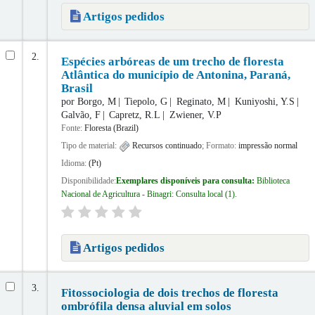
Artigos pedidos
2.
Espécies arbóreas de um trecho de floresta
Atlântica do município de Antonina, Paraná,
Brasil
por
Borgo, M
Tiepolo, G
Reginato, M
Kuniyoshi, Y.S
Galvão, F
Capretz, R.L
Zwiener, V.P
Fonte:
Floresta (Brazil)
Tipo de material:
Recursos continuado
; Formato:
impressão normal
Idioma:
(Pt)
Disponibilidade:
Exemplares disponíveis para consulta:
Biblioteca
Nacional de Agricultura - Binagri: Consulta local
(1).
Artigos pedidos
3.
Fitossociologia de dois trechos de floresta
ombrófila densa aluvial em solos