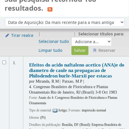
resultados.
Ordenar
Ordenar por:
Selecionar títulos para:
Tirar realce
Selecionar tudo
Limpar tudo
Reservar
Resultados
1.
Efeitos do acido naftaleno acetico (ANA)e do
diametro de caule na propagacao de
Philodendron burle-Marxii por estacas
por
Miranda, R.M
Paixao, M.P
4. Congresso Brasileiro de Floricultura e Plantas
Ornamentais
Rio de Janeiro, RJ (Brazil) 3-8 Oct 1983
Fonte:
Anais do 4. Congresso Brasileiro de Floricultura e Plantas
Ornamentais
Tipo de material:
Artigo
; Formato:
impressão normal
Idioma:
(Pt)
Detalhes da publicação:
Brasilia, DF (Brasil):
Empresa Brasileira de