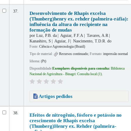
37.
Desenvolvimento de Rhapis excelsa
(Thunberg)henry ex. rehder (palmeira-ráfia):
influência da altura do recipiente na
formação de mudas
por
Luz, P.B. da
Aguiar, F.F.A
Tavares, A.R
Kanashiro, S
Aguiar, J
Nascimento, T.D.R. do
Fonte:
Ciência e Agrotecnologia (Brazil)
Tipo de material:
Recursos continuado
; Formato:
impressão normal
Idioma:
(Pt)
Disponibilidade:
Exemplares disponíveis para consulta:
Biblioteca
Nacional de Agricultura - Binagri: Consulta local
(1).
Artigos pedidos
38.
Efeitos de nitrogênio, fósforo e potássio no
crescimento de Rhapis excelsa
(Thunberg)Henry ex. Rehder (palmeira-