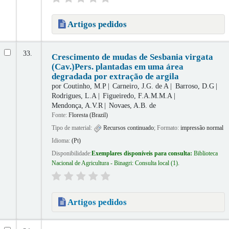
Artigos pedidos
33.
Crescimento de mudas de Sesbania virgata
(Cav.)Pers. plantadas em uma área
degradada por extração de argila
por
Coutinho, M.P
Carneiro, J.G. de A
Barroso, D.G
Rodrigues, L.A
Figueiredo, F.A.M.M.A
Mendonça, A.V.R
Novaes, A.B. de
Fonte:
Floresta (Brazil)
Tipo de material:
Recursos continuado
; Formato:
impressão normal
Idioma:
(Pt)
Disponibilidade:
Exemplares disponíveis para consulta:
Biblioteca
Nacional de Agricultura - Binagri: Consulta local
(1).
Artigos pedidos