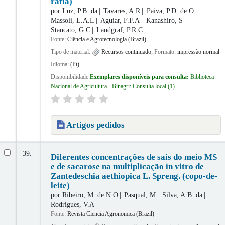
rafia)
por
Luz, P.B. da
Tavares, A.R
Paiva, P.D. de O
Massoli, L.A.L
Aguiar, F.F.A
Kanashiro, S
Stancato, G.C
Landgraf, P.R.C
Fonte:
Ciência e Agrotecnologia (Brazil)
Tipo de material:
Recursos continuado
; Formato:
impressão normal
Idioma:
(Pt)
Disponibilidade:
Exemplares disponíveis para consulta:
Biblioteca
Nacional de Agricultura - Binagri: Consulta local
(1).
Artigos pedidos
39.
Diferentes concentrações de sais do meio MS
e de sacarose na multiplicação in vitro de
Zantedeschia aethiopica L. Spreng. (copo-de-
leite)
por
Ribeiro, M. de N.O
Pasqual, M
Silva, A.B. da
Rodrigues, V.A
Fonte:
Revista Ciencia Agronomica (Brazil)