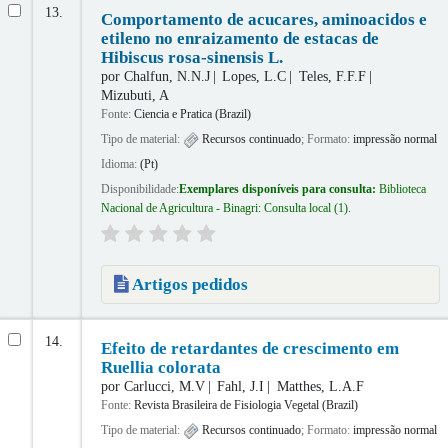
13.
Comportamento de acucares, aminoacidos e
etileno no enraizamento de estacas de
Hibiscus rosa-sinensis L.
por
Chalfun, N.N.J
Lopes, L.C
Teles, F.F.F
Mizubuti, A
Fonte:
Ciencia e Pratica (Brazil)
Tipo de material:
Recursos continuado
; Formato:
impressão normal
Idioma:
(Pt)
Disponibilidade:
Exemplares disponíveis para consulta:
Biblioteca
Nacional de Agricultura - Binagri: Consulta local
(1).
Artigos pedidos
14.
Efeito de retardantes de crescimento em
Ruellia colorata
por
Carlucci, M.V
Fahl, J.I
Matthes, L.A.F
Fonte:
Revista Brasileira de Fisiologia Vegetal (Brazil)
Tipo de material:
Recursos continuado
; Formato:
impressão normal