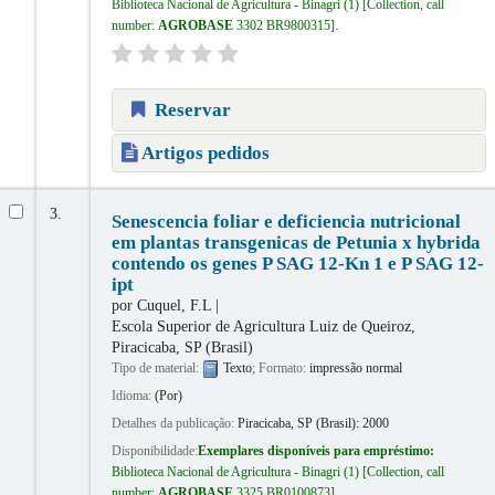
Biblioteca Nacional de Agricultura - Binagri
(1)
Collection, call
number:
AGROBASE
3302 BR9800315
.
Reservar
Artigos pedidos
3.
Senescencia foliar e deficiencia nutricional
em plantas transgenicas de Petunia x hybrida
contendo os genes P SAG 12-Kn 1 e P SAG 12-
ipt
por
Cuquel, F.L
Escola Superior de Agricultura Luiz de Queiroz,
Piracicaba, SP (Brasil)
Tipo de material:
Texto
; Formato:
impressão normal
Idioma:
(Por)
Detalhes da publicação:
Piracicaba, SP (Brasil):
2000
Disponibilidade:
Exemplares disponíveis para empréstimo:
Biblioteca Nacional de Agricultura - Binagri
(1)
Collection, call
number:
AGROBASE
3325 BR0100873
.