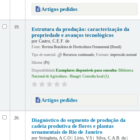
Artigos pedidos
19.
Estrutura da produção: caracterização da
propriedade e avanços tecnológicos
por
Castro, C.E.F. de
Fonte:
Revista Brasileira de Horticultura Ornamental (Brazil)
Tipo de material:
Recursos continuado
; Formato:
impressão normal
Idioma:
(Pt)
Disponibilidade:
Exemplares disponíveis para consulta:
Biblioteca
Nacional de Agricultura - Binagri: Consulta local
(1).
Artigos pedidos
20.
Diagnóstico do segmento de produção da
cadeia produtiva de flores e plantas
ornamentais do Rio de Janeiro
por
Stringheta, A.C.O
Lírio, V.S
Silva, C.A.B. da