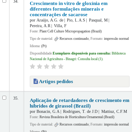
34.
Crescimento in vitro de gloxínia em
diferentes formulações minerais e
concentrações de sacarose
por
Araújo, A.G. de
Pio, L.A.S
Pasqual, M
Pereira, A.R
Villa, F
Fonte:
Plant Cell Culture Micropropagation (Brazil)
Tipo de material:
Recursos continuado
; Formato:
impressão normal
Idioma:
(Pt)
Disponibilidade:
Exemplares disponíveis para consulta:
Biblioteca
Nacional de Agricultura - Binagri: Consulta local
(1).
Artigos pedidos
35.
Aplicação de retardadores de crescimento em
híbridos de girassol (Brazil)
por
Bonacin, G.A
Rodrigues, T. de J.D
Mattiuz, C.F.M
Fonte:
Revista Brasileira de Horticultura Ornamental (Brazil)
Tipo de material:
Recursos continuado
; Formato:
impressão normal
Idioma:
(Pt)