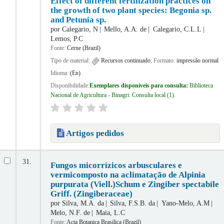
Effect of different fertilization practices on
the growth of two plant species: Begonia sp.
and Petunia sp.
por
Calegario, N
Mello, A.A. de
Calegario, C.L.L
Lemos, P.C
Fonte:
Cerne (Brazil)
Tipo de material:
Recursos continuado
; Formato:
impressão normal
Idioma:
(En)
Disponibilidade:
Exemplares disponíveis para consulta:
Biblioteca
Nacional de Agricultura - Binagri: Consulta local
(1).
Artigos pedidos
31.
Fungos micorrízicos arbusculares e
vermicomposto na aclimatação de Alpinia
purpurata (Viell.)Schum e Zingiber spectabile
Griff. (Zingiberaceae)
por
Silva, M.A. da
Silva, F.S.B. da
Yano-Melo, A.M
Melo, N.F. de
Maia, L.C
Fonte:
Acta Botanica Brasilica (Brazil)