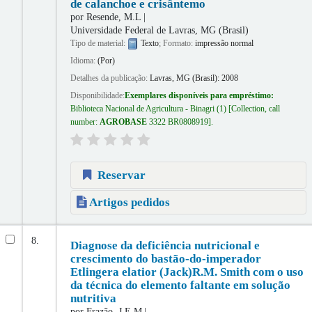
de calanchoe e crisântemo
por
Resende, M.L
Universidade Federal de Lavras, MG (Brasil)
Tipo de material:
Texto
; Formato:
impressão normal
Idioma:
(Por)
Detalhes da publicação:
Lavras, MG (Brasil):
2008
Disponibilidade:
Exemplares disponíveis para empréstimo:
Biblioteca Nacional de Agricultura - Binagri
(1)
Collection, call
number:
AGROBASE
3322 BR0808919
.
Reservar
Artigos pedidos
8.
Diagnose da deficiência nutricional e
crescimento do bastão-do-imperador
Etlingera elatior (Jack)R.M. Smith com o uso
da técnica do elemento faltante em solução
nutritiva
por
Frazão, J.E.M