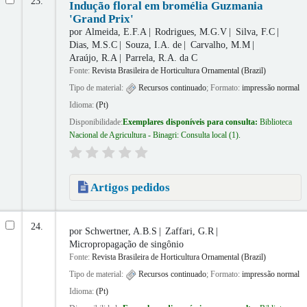
23.
Indução floral em bromélia Guzmania
'Grand Prix'
por
Almeida, E.F.A
Rodrigues, M.G.V
Silva, F.C
Dias, M.S.C
Souza, I.A. de
Carvalho, M.M
Araújo, R.A
Parrela, R.A. da C
Fonte:
Revista Brasileira de Horticultura Ornamental (Brazil)
Tipo de material:
Recursos continuado
; Formato:
impressão normal
Idioma:
(Pt)
Disponibilidade:
Exemplares disponíveis para consulta:
Biblioteca
Nacional de Agricultura - Binagri: Consulta local
(1).
Artigos pedidos
24.
por
Schwertner, A.B.S
Zaffari, G.R
Micropropagação de singônio
Fonte:
Revista Brasileira de Horticultura Ornamental (Brazil)
Tipo de material:
Recursos continuado
; Formato:
impressão normal
Idioma:
(Pt)