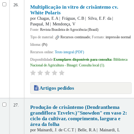
26.
Multiplicação in vitro de crisântemo cv.
White Polaris
por
Chagas, E.A
Fráguas, C.B
Silva, E.F. da
Pasqual, M
Mendonça, V
Fonte:
Revista Brasileira de Agrociência (Brazil)
Tipo de material:
Recursos continuado
; Formato:
impressão normal
Idioma:
(Pt)
Recursos online:
Texto integral (PDF)
Disponibilidade:
Exemplares disponíveis para consulta:
Biblioteca
Nacional de Agricultura - Binagri: Consulta local
(1).
Artigos pedidos
27.
Produção de crisântemo (Dendranthema
grandiflora Tzvelev.)"Snowdon" em vaso 2:
ciclo da cultivar, comprimento, largura e
área da folha
por
Mainardi, J. de C.C.T
Belle, R.A
Mainardi, L