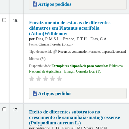
Artigos pedidos
16.
Enraizamento de estacas de diferentes
diâmetros em Platanus acerifolia
(Aiton)Willdenow
por
Dias, R.M.S.L
Franco, E.T.H
Dias, C.A
Fonte:
Ciência Florestal (Brazil)
Tipo de material:
Recursos continuado
; Formato:
impressão normal
Idioma:
(Pt)
Disponibilidade:
Exemplares disponíveis para consulta:
Biblioteca
Nacional de Agricultura - Binagri: Consulta local
(1).
Artigos pedidos
17.
Efeito de diferentes substratos no
crescimento de samambaia-matogrossense
(Polypodium aureum L.)
por
Salvador, E.D
Pasqual, M
Spera, M.R.N