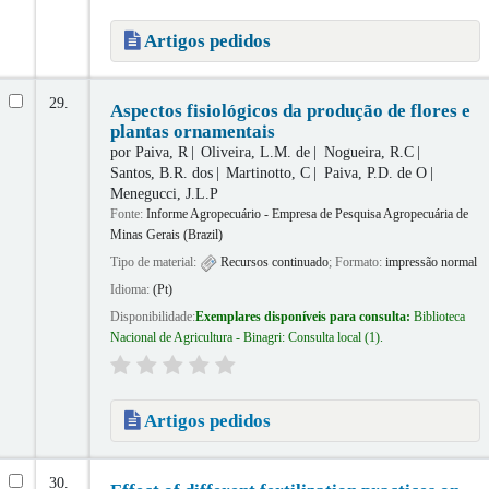
Artigos pedidos
29.
Aspectos fisiológicos da produção de flores e
plantas ornamentais
por
Paiva, R
Oliveira, L.M. de
Nogueira, R.C
Santos, B.R. dos
Martinotto, C
Paiva, P.D. de O
Menegucci, J.L.P
Fonte:
Informe Agropecuário - Empresa de Pesquisa Agropecuária de
Minas Gerais (Brazil)
Tipo de material:
Recursos continuado
; Formato:
impressão normal
Idioma:
(Pt)
Disponibilidade:
Exemplares disponíveis para consulta:
Biblioteca
Nacional de Agricultura - Binagri: Consulta local
(1).
Artigos pedidos
30.