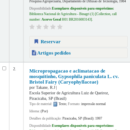
Pesquisa Agropecuaria, Departamento de Difusao de Tecnologia,
1984
Disponibilidade:
Exemplares disponíveis para empréstimo:
Biblioteca Nacional de Agricultura - Binagri
(1)
Collection, call
number:
Acervo Geral
H01 BR2016003143
.
Reservar
Artigos pedidos
2.
Micropropagacao e aclimatacao de
mosquitinho, Gypsophila paniculata L. cv.
Bristol Fairy (Caryophyllaceae)
por
Takane, R.J
Escola Superior de Agricultura Luiz de Queiroz,
Piracicaba, SP (Brasil)
Tipo de material:
Texto
; Formato:
impressão normal
Idioma:
(Por)
Detalhes da publicação:
Piracicaba, SP (Brasil):
1997
Disponibilidade:
Exemplares disponíveis para empréstimo: