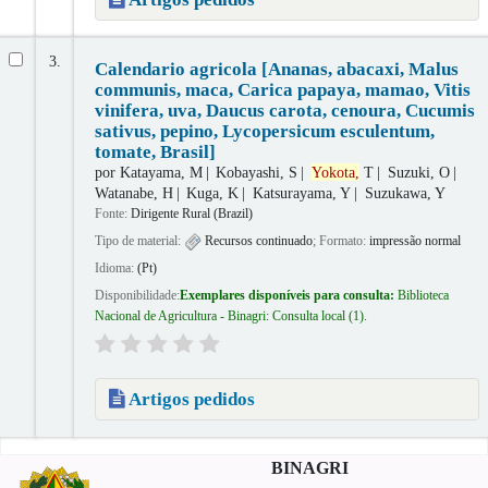
3.
Calendario agricola [Ananas, abacaxi, Malus
communis, maca, Carica papaya, mamao, Vitis
vinifera, uva, Daucus carota, cenoura, Cucumis
sativus, pepino, Lycopersicum esculentum,
tomate, Brasil]
por
Katayama, M
Kobayashi, S
Yokota,
T
Suzuki, O
Watanabe, H
Kuga, K
Katsurayama, Y
Suzukawa, Y
Fonte:
Dirigente Rural (Brazil)
Tipo de material:
Recursos continuado
; Formato:
impressão normal
Idioma:
(Pt)
Disponibilidade:
Exemplares disponíveis para consulta:
Biblioteca
Nacional de Agricultura - Binagri: Consulta local
(1).
Artigos pedidos
Páginas
BINAGRI