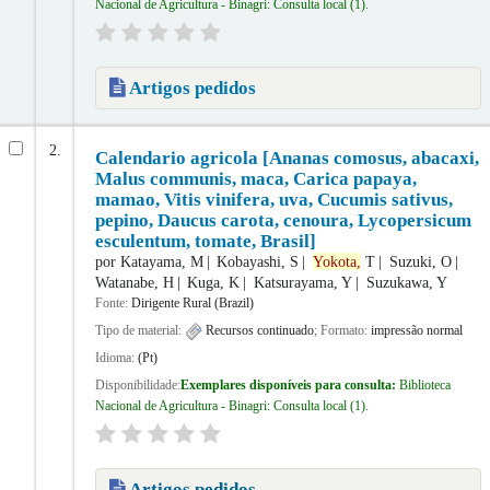
Nacional de Agricultura - Binagri: Consulta local
(1).
Artigos pedidos
2.
Calendario agricola [Ananas comosus, abacaxi,
Malus communis, maca, Carica papaya,
mamao, Vitis vinifera, uva, Cucumis sativus,
pepino, Daucus carota, cenoura, Lycopersicum
esculentum, tomate, Brasil]
por
Katayama, M
Kobayashi, S
Yokota,
T
Suzuki, O
Watanabe, H
Kuga, K
Katsurayama, Y
Suzukawa, Y
Fonte:
Dirigente Rural (Brazil)
Tipo de material:
Recursos continuado
; Formato:
impressão normal
Idioma:
(Pt)
Disponibilidade:
Exemplares disponíveis para consulta:
Biblioteca
Nacional de Agricultura - Binagri: Consulta local
(1).
Artigos pedidos