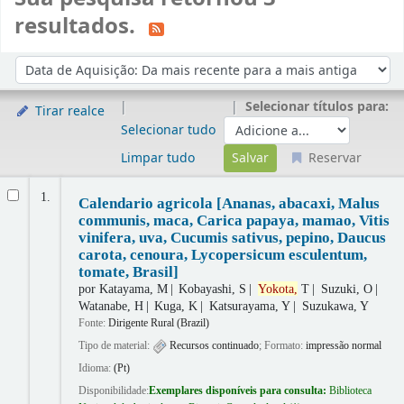
resultados.
Ordenar
Ordenar por:
Selecionar títulos para:
Tirar realce
Selecionar tudo
Limpar tudo
Reservar
Resultados
1.
Calendario agricola [Ananas, abacaxi, Malus
communis, maca, Carica papaya, mamao, Vitis
vinifera, uva, Cucumis sativus, pepino, Daucus
carota, cenoura, Lycopersicum esculentum,
tomate, Brasil]
por
Katayama, M
Kobayashi, S
Yokota,
T
Suzuki, O
Watanabe, H
Kuga, K
Katsurayama, Y
Suzukawa, Y
Fonte:
Dirigente Rural (Brazil)
Tipo de material:
Recursos continuado
; Formato:
impressão normal
Idioma:
(Pt)
Disponibilidade:
Exemplares disponíveis para consulta:
Biblioteca