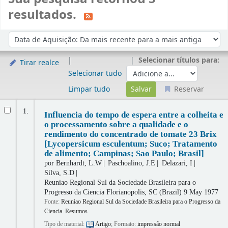
resultados.
Ordenar
Ordenar por:
Selecionar títulos para:
Tirar realce
Selecionar tudo
Limpar tudo
Reservar
Resultados
1.
Influencia do tempo de espera entre a colheita e
o processamento sobre a qualidade e o
rendimento do concentrado de tomate 23 Brix
[Lycopersicum esculentum; Suco; Tratamento
de alimento; Campinas; Sao Paulo; Brasil]
por
Bernhardt, L.W
Paschoalino, J.E
Delazari, I
Silva, S.D
Reuniao Regional Sul da Sociedade Brasileira para o
Progresso da Ciencia
Florianopolis, SC (Brazil) 9 May 1977
Fonte:
Reuniao Regional Sul da Sociedade Brasileira para o Progresso da
Ciencia. Resumos
Tipo de material:
Artigo
; Formato:
impressão normal