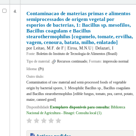
4.
Contaminacao de materias primas e alimentos
semiprocessados de origem vegetal por
esporios de bacterias, 1: Bacillus sp. mesofilos,
Bacillus coagulans e Bacillus
stearothermophilus [cogumelo, tomate, ervilha,
vagem, cenoura, batata, milho, enlatado]
por
Leitao, M.F. de F
Eiroa, M.N.U
Delazari, I
Fonte:
Boletim do Instituto de Tecnologia de Alimentos (Brazil)
Tipo de material:
Recursos continuado
; Formato:
impressão normal
Idioma:
(Pt)
Outro título:
Contamination of raw material and semi-processed foods of vegetable
origin by bacterial spores, 1: Mesophilic Bacillus sp., Bacillus coagulans
and Bacillus stearothermophilus [edible fungus, tomato, pea, carrot, potato,
maize, canned good]
Disponibilidade:
Exemplares disponíveis para consulta:
Biblioteca
Nacional de Agricultura - Binagri: Consulta local
(1).