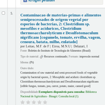
Artigos pedidos
5.
Contaminacao de materias-primas e alimentos
semiprocessados de origem vegetal por
esporios de bacterias, 2: Clostridium sp.
mesofilos e aciduricos, Clostridium
thermosaccharolyticum e Desulfotomaculum
nigrificans [cogumelo, tomate, ervilha, vagem,
cenoura, batata, milho, enlatado]
por
Leitao, M.F. de F
Eiroa, M.N.U
Delazari, I
Fonte:
Boletim do Instituto de Tecnologia de Alimentos (Brazil)
Tipo de material:
Recursos continuado
; Formato:
impressão normal
Idioma:
(Pt)
Outro título:
Contamination of raw material and semi-processed foods of vegetable
origin by bacterial spores, 2: Mesophilic and aciduric clostridium sp.
Clostridium thermosaccharolyticum and Desulfotomaculum nigrificans
[edible fungus, tomato, pea, carrot, potato, maize, canned good]
Disponibilidade:
Exemplares disponíveis para consulta:
Biblioteca
Nacional de Agricultura - Binagri: Consulta local
(1).