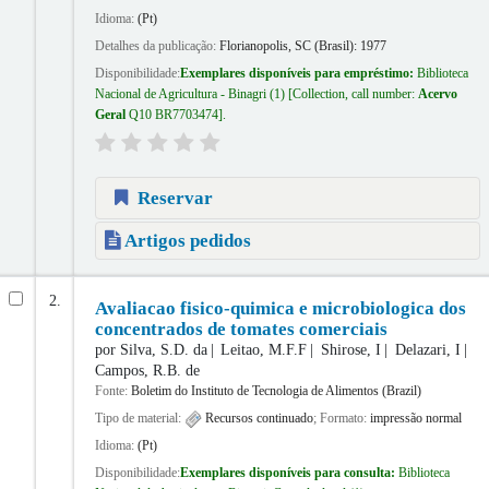
Idioma:
(Pt)
Detalhes da publicação:
Florianopolis, SC (Brasil):
1977
Disponibilidade:
Exemplares disponíveis para empréstimo:
Biblioteca
Nacional de Agricultura - Binagri
(1)
Collection, call number:
Acervo
Geral
Q10 BR7703474
.
Reservar
Artigos pedidos
2.
Avaliacao fisico-quimica e microbiologica dos
concentrados de tomates comerciais
por
Silva, S.D. da
Leitao, M.F.F
Shirose, I
Delazari, I
Campos, R.B. de
Fonte:
Boletim do Instituto de Tecnologia de Alimentos (Brazil)
Tipo de material:
Recursos continuado
; Formato:
impressão normal
Idioma:
(Pt)
Disponibilidade:
Exemplares disponíveis para consulta:
Biblioteca