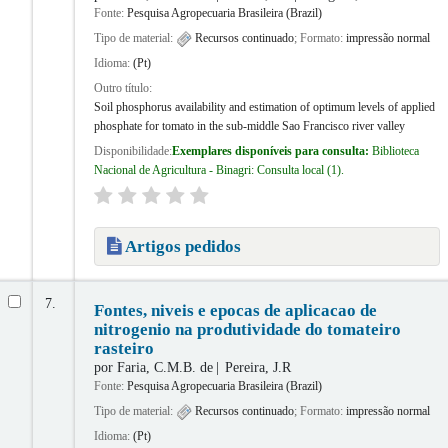
Fonte:
Pesquisa Agropecuaria Brasileira (Brazil)
Tipo de material:
Recursos continuado
; Formato:
impressão normal
Idioma:
(Pt)
Outro título:
Soil phosphorus availability and estimation of optimum levels of applied
phosphate for tomato in the sub-middle Sao Francisco river valley
Disponibilidade:
Exemplares disponíveis para consulta:
Biblioteca
Nacional de Agricultura - Binagri: Consulta local
(1).
Artigos pedidos
7.
Fontes, niveis e epocas de aplicacao de
nitrogenio na produtividade do tomateiro
rasteiro
por
Faria, C.M.B. de
Pereira, J.R
Fonte:
Pesquisa Agropecuaria Brasileira (Brazil)
Tipo de material:
Recursos continuado
; Formato:
impressão normal
Idioma:
(Pt)