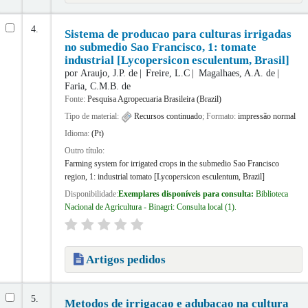
4.
Sistema de producao para culturas irrigadas
no submedio Sao Francisco, 1: tomate
industrial [Lycopersicon esculentum, Brasil]
por
Araujo, J.P. de
Freire, L.C
Magalhaes, A.A. de
Faria, C.M.B. de
Fonte:
Pesquisa Agropecuaria Brasileira (Brazil)
Tipo de material:
Recursos continuado
; Formato:
impressão normal
Idioma:
(Pt)
Outro título:
Farming system for irrigated crops in the submedio Sao Francisco
region, 1: industrial tomato [Lycopersicon esculentum, Brazil]
Disponibilidade:
Exemplares disponíveis para consulta:
Biblioteca
Nacional de Agricultura - Binagri: Consulta local
(1).
Artigos pedidos
5.
Metodos de irrigacao e adubacao na cultura