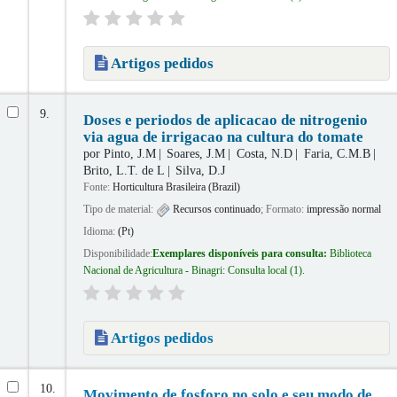
Artigos pedidos
9.
Doses e periodos de aplicacao de nitrogenio
via agua de irrigacao na cultura do tomate
por
Pinto, J.M
Soares, J.M
Costa, N.D
Faria, C.M.B
Brito, L.T. de L
Silva, D.J
Fonte:
Horticultura Brasileira (Brazil)
Tipo de material:
Recursos continuado
; Formato:
impressão normal
Idioma:
(Pt)
Disponibilidade:
Exemplares disponíveis para consulta:
Biblioteca
Nacional de Agricultura - Binagri: Consulta local
(1).
Artigos pedidos
10.
Movimento de fosforo no solo e seu modo de