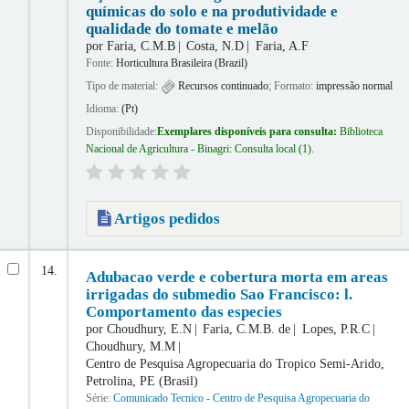
químicas do solo e na produtividade e
qualidade do tomate e melão
por
Faria, C.M.B
Costa, N.D
Faria, A.F
Fonte:
Horticultura Brasileira (Brazil)
Tipo de material:
Recursos continuado
; Formato:
impressão normal
Idioma:
(Pt)
Disponibilidade:
Exemplares disponíveis para consulta:
Biblioteca
Nacional de Agricultura - Binagri: Consulta local
(1).
Artigos pedidos
14.
Adubacao verde e cobertura morta em areas
irrigadas do submedio Sao Francisco: l.
Comportamento das especies
por
Choudhury, E.N
Faria, C.M.B. de
Lopes, P.R.C
Choudhury, M.M
Centro de Pesquisa Agropecuaria do Tropico Semi-Arido,
Petrolina, PE (Brasil)
Série:
Comunicado Tecnico - Centro de Pesquisa Agropecuaria do