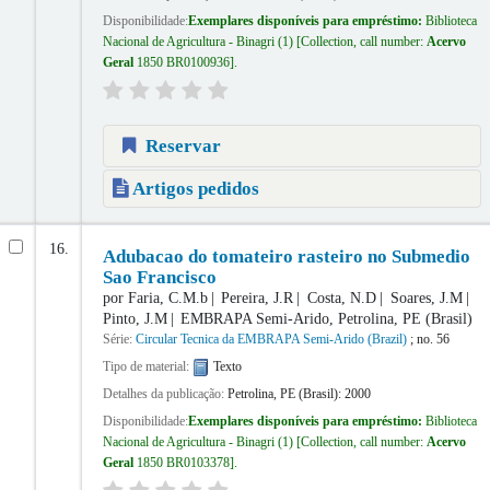
Disponibilidade:
Exemplares disponíveis para empréstimo:
Biblioteca
Nacional de Agricultura - Binagri
(1)
Collection, call number:
Acervo
Geral
1850 BR0100936
.
Reservar
Artigos pedidos
16.
Adubacao do tomateiro rasteiro no Submedio
Sao Francisco
por
Faria, C.M.b
Pereira, J.R
Costa, N.D
Soares, J.M
Pinto, J.M
EMBRAPA Semi-Arido, Petrolina, PE (Brasil)
Série:
Circular Tecnica da EMBRAPA Semi-Arido (Brazil)
; no. 56
Tipo de material:
Texto
Detalhes da publicação:
Petrolina, PE (Brasil):
2000
Disponibilidade:
Exemplares disponíveis para empréstimo:
Biblioteca
Nacional de Agricultura - Binagri
(1)
Collection, call number:
Acervo
Geral
1850 BR0103378
.