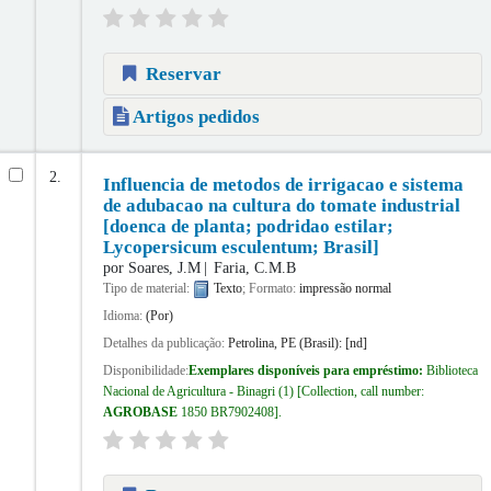
Reservar
Artigos pedidos
2.
Influencia de metodos de irrigacao e sistema
de adubacao na cultura do tomate industrial
[doenca de planta; podridao estilar;
Lycopersicum esculentum; Brasil]
por
Soares, J.M
Faria, C.M.B
Tipo de material:
Texto
; Formato:
impressão normal
Idioma:
(Por)
Detalhes da publicação:
Petrolina, PE (Brasil):
[nd]
Disponibilidade:
Exemplares disponíveis para empréstimo:
Biblioteca
Nacional de Agricultura - Binagri
(1)
Collection, call number:
AGROBASE
1850 BR7902408
.