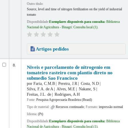
Outro título:
Source, level and time of nitrogen fertilization on the yield of industrial
tomato
Disponibilidade:
Exemplares disponíveis para consulta:
Biblioteca
Nacional de Agricultura - Binagri: Consulta local
(1).
Artigos pedidos
8.
Niveis e parcelamento de nitrogenio em
tomateiro rasteiro com plantio direto no
submedio Sao Francisco
por
Faria, C.M.B
Pereira, J.R
Costa, N.D
Silva, F.A. de A
Alves, M.E
Nakane, S
Freitas, J.L. de
Rodrigues, A.H
Fonte:
Pesquisa Agropecuaria Brasileira (Brazil)
Tipo de material:
Recursos continuado
; Formato:
impressão normal
Idioma:
(Pt)
Disponibilidade:
Exemplares disponíveis para consulta:
Biblioteca
Nacional de Agricultura - Binagri: Consulta local
(1).