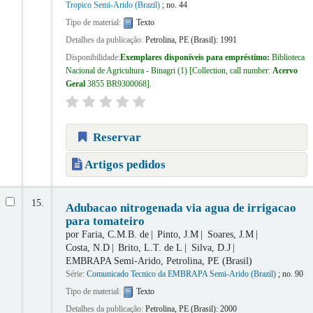
Tropico Semi-Arido (Brazil)
; no. 44
Tipo de material:
Texto
Detalhes da publicação:
Petrolina, PE (Brasil):
1991
Disponibilidade:
Exemplares disponíveis para empréstimo:
Biblioteca
Nacional de Agricultura - Binagri
(1)
Collection, call number:
Acervo
Geral
3855 BR9300068
.
Reservar
Artigos pedidos
15.
Adubacao nitrogenada via agua de irrigacao
para tomateiro
por
Faria, C.M.B. de
Pinto, J.M
Soares, J.M
Costa, N.D
Brito, L.T. de L
Silva, D.J
EMBRAPA Semi-Arido, Petrolina, PE (Brasil)
Série:
Comunicado Tecnico da EMBRAPA Semi-Arido (Brazil)
; no. 90
Tipo de material:
Texto
Detalhes da publicação:
Petrolina, PE (Brasil):
2000