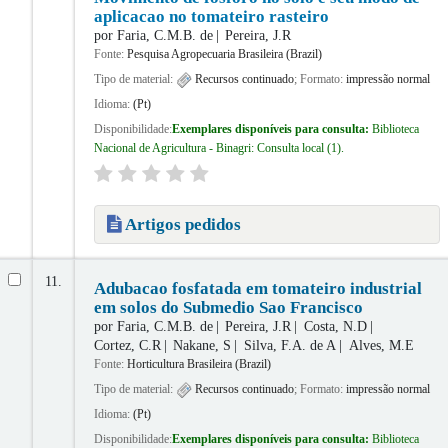
aplicacao no tomateiro rasteiro
por
Faria, C.M.B. de
Pereira, J.R
Fonte:
Pesquisa Agropecuaria Brasileira (Brazil)
Tipo de material:
Recursos continuado
; Formato:
impressão normal
Idioma:
(Pt)
Disponibilidade:
Exemplares disponíveis para consulta:
Biblioteca
Nacional de Agricultura - Binagri: Consulta local
(1).
Artigos pedidos
11.
Adubacao fosfatada em tomateiro industrial
em solos do Submedio Sao Francisco
por
Faria, C.M.B. de
Pereira, J.R
Costa, N.D
Cortez, C.R
Nakane, S
Silva, F.A. de A
Alves, M.E
Fonte:
Horticultura Brasileira (Brazil)
Tipo de material:
Recursos continuado
; Formato:
impressão normal
Idioma:
(Pt)
Disponibilidade:
Exemplares disponíveis para consulta:
Biblioteca