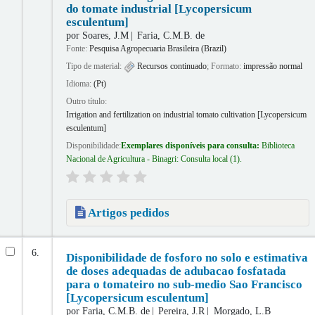
do tomate industrial [Lycopersicum
esculentum]
por
Soares, J.M
Faria, C.M.B. de
Fonte:
Pesquisa Agropecuaria Brasileira (Brazil)
Tipo de material:
Recursos continuado
; Formato:
impressão normal
Idioma:
(Pt)
Outro título:
Irrigation and fertilization on industrial tomato cultivation [Lycopersicum
esculentum]
Disponibilidade:
Exemplares disponíveis para consulta:
Biblioteca
Nacional de Agricultura - Binagri: Consulta local
(1).
Artigos pedidos
6.
Disponibilidade de fosforo no solo e estimativa
de doses adequadas de adubacao fosfatada
para o tomateiro no sub-medio Sao Francisco
[Lycopersicum esculentum]
por
Faria, C.M.B. de
Pereira, J.R
Morgado, L.B