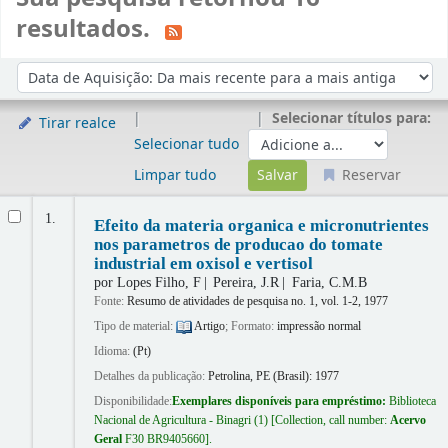
resultados.
Ordenar
Ordenar por:
Selecionar títulos para:
Tirar realce
Selecionar tudo
Limpar tudo
Reservar
Resultados
1.
Efeito da materia organica e micronutrientes
nos parametros de producao do tomate
industrial em oxisol e vertisol
por
Lopes Filho, F
Pereira, J.R
Faria, C.M.B
Fonte:
Resumo de atividades de pesquisa no. 1, vol. 1-2, 1977
Tipo de material:
Artigo
; Formato:
impressão normal
Idioma:
(Pt)
Detalhes da publicação:
Petrolina, PE (Brasil):
1977
Disponibilidade:
Exemplares disponíveis para empréstimo:
Biblioteca
Nacional de Agricultura - Binagri
(1)
Collection, call number:
Acervo
Geral
F30 BR9405660
.