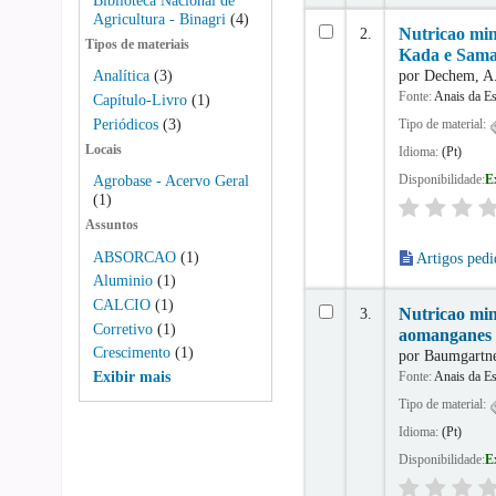
Biblioteca Nacional de
Agricultura - Binagri
(4)
2.
Nutricao min
Tipos de materiais
Kada e Sam
por
Dechem, A
Analítica
(3)
Fonte:
Anais da Es
Capítulo-Livro
(1)
Periódicos
(3)
Tipo de material:
Locais
Idioma:
(Pt)
Disponibilidade:
E
Agrobase - Acervo Geral
(1)
Assuntos
ABSORCAO
(1)
Artigos pedi
Aluminio
(1)
CALCIO
(1)
3.
Nutricao min
Corretivo
(1)
aomanganes P
Crescimento
(1)
por
Baumgartne
Fonte:
Anais da Es
Exibir mais
Tipo de material:
Idioma:
(Pt)
Disponibilidade:
E