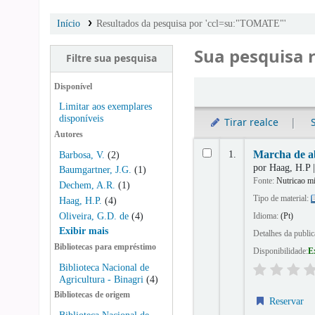
Início
Resultados da pesquisa por 'ccl=su:"TOMATE"'
Sua pesquisa 
Filtre sua pesquisa
Ordenar
Disponível
Limitar aos exemplares
disponíveis
Tirar realce
Autores
Resultados
1.
Marcha de ab
Barbosa, V.
(2)
por
Haag, H.P
Baumgartner, J.G.
(1)
Fonte:
Nutricao mi
Dechem, A.R.
(1)
Tipo de material:
Haag, H.P.
(4)
Oliveira, G.D. de
(4)
Idioma:
(Pt)
Exibir mais
Detalhes da publi
Bibliotecas para empréstimo
Disponibilidade:
E
Biblioteca Nacional de
Agricultura - Binagri
(4)
Bibliotecas de origem
Reservar