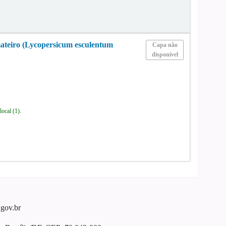
omateiro (Lycopersicum esculentum
Capa não
disponível
 local
(1).
gov.br