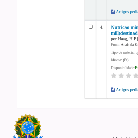
Artigos pedi
4.
Nutricao min
mill)destina
por
Haag, H.P
Fonte:
Anais da Es
Tipo de material:
Idioma:
(Pt)
Disponibilidade:
E
Artigos pedi
Páginas