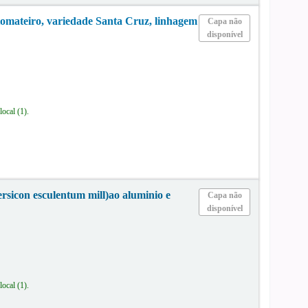
 tomateiro, variedade Santa Cruz, linhagem
Capa não
disponível
 local
(1).
ersicon esculentum mill)ao aluminio e
Capa não
disponível
 local
(1).