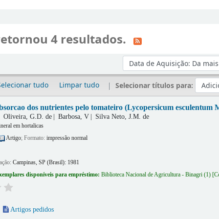
retornou 4 resultados.
Ordenar por:
Selecionar tudo
Limpar tudo
Selecionar títulos para:
sorcao dos nutrientes pelo tomateiro (Lycopersicum esculentum Mi
Oliveira, G.D. de
Barbosa, V
Silva Neto, J.M. de
neral em hortalicas
Artigo
; Formato:
impressão normal
cação:
Campinas, SP (Brasil):
1981
xemplares disponíveis para empréstimo:
Biblioteca Nacional de Agricultura - Binagri
(1)
Co
Artigos pedidos