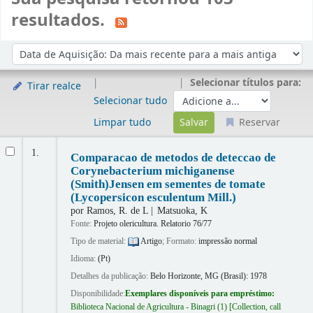
resultados.
Ordenar
Ordenar por:
Selecionar títulos para:
Tirar realce
Selecionar tudo
Limpar tudo
Reservar
Resultados
1.
Comparacao de metodos de deteccao de
Corynebacterium michiganense
(Smith)Jensen em sementes de tomate
(Lycopersicon esculentum Mill.)
por
Ramos, R. de L
Matsuoka, K
Fonte:
Projeto olericultura. Relatorio 76/77
Tipo de material:
Artigo
; Formato:
impressão normal
Idioma:
(Pt)
Detalhes da publicação:
Belo Horizonte, MG (Brasil):
1978
Disponibilidade:
Exemplares disponíveis para empréstimo:
Biblioteca Nacional de Agricultura - Binagri
(1)
Collection, call