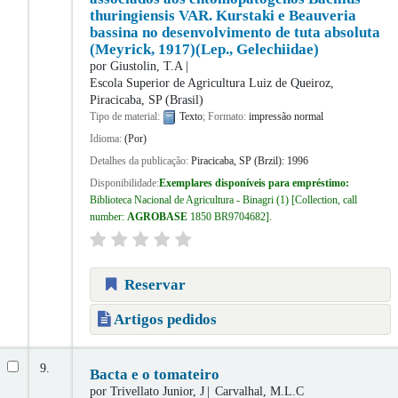
thuringiensis VAR. Kurstaki e Beauveria
bassina no desenvolvimento de tuta absoluta
(Meyrick, 1917)(Lep., Gelechiidae)
por
Giustolin, T.A
Escola Superior de Agricultura Luiz de Queiroz,
Piracicaba, SP (Brasil)
Tipo de material:
Texto
; Formato:
impressão normal
Idioma:
(Por)
Detalhes da publicação:
Piracicaba, SP (Brzil):
1996
Disponibilidade:
Exemplares disponíveis para empréstimo:
Biblioteca Nacional de Agricultura - Binagri
(1)
Collection, call
number:
AGROBASE
1850 BR9704682
.
Reservar
Artigos pedidos
9.
Bacta e o tomateiro
por
Trivellato Junior, J
Carvalhal, M.L.C