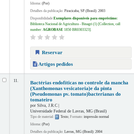
Idioma:
(Por)
Detalhes da publicação:
Piracicaba, SP (Brasil):
2003
Disponibilidade:
Exemplares disponíveis para empréstimo:
Biblioteca Nacional de Agricultura - Binagri
(1)
Collection, call
number:
AGROBASE
1850 BR0303323
.
Reservar
Artigos pedidos
11.
Bactérias endofíticas no controle da mancha
(Xanthomonas vesicatoria)e da pinta
(Pseudomonas pv. tomato)bacterianas do
tomateiro
por
Silva, J.R.C
Universidade Federal de Lavras, MG (Brasil)
Tipo de material:
Texto
; Formato:
impressão normal
Idioma:
(Por)
Detalhes da publicação:
Lavras, MG (Brasil):
2004