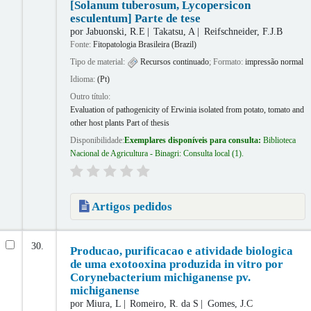
[Solanum tuberosum, Lycopersicon
esculentum] Parte de tese
por
Jabuonski, R.E
Takatsu, A
Reifschneider, F.J.B
Fonte:
Fitopatologia Brasileira (Brazil)
Tipo de material:
Recursos continuado
; Formato:
impressão normal
Idioma:
(Pt)
Outro título:
Evaluation of pathogenicity of Erwinia isolated from potato, tomato and
other host plants Part of thesis
Disponibilidade:
Exemplares disponíveis para consulta:
Biblioteca
Nacional de Agricultura - Binagri: Consulta local
(1).
Artigos pedidos
30.
Producao, purificacao e atividade biologica
de uma exotooxina produzida in vitro por
Corynebacterium michiganense pv.
michiganense
por
Miura, L
Romeiro, R. da S
Gomes, J.C