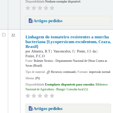
Disponibilidade:
Nenhum exemplar disponível.
Artigos pedidos
22.
Linhagem do tomateiro resistentes a murcha
bacteriana [Lycopersicum esculentum, Ceara,
Brasil]
por
Almeira, R.T
Vasconcelos, I
Ponte, J.J. da
Freire, F.C.O
Fonte:
Boletim Tecnico - Departamento Nacional de Obras Contra as
Secas (Brazil)
Tipo de material:
Recursos continuado
; Formato:
impressão normal
Idioma:
(Pt)
Disponibilidade:
Exemplares disponíveis para consulta:
Biblioteca
Nacional de Agricultura - Binagri: Consulta local
(1).
Artigos pedidos