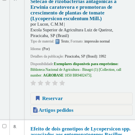
Selecao de rizobacterias antagonicas a
Erwinia caratovora e promotoras de
crescimento de plantas de tomate
(Lycopersicon esculentum Mill.)
por
Lucon, C.M.M
Escola Superior de Agricultura Luiz de Queiroz,
Piracicaba, SP (Brasil)
Tipo de material:
Texto
; Formato:
impressão normal
Idioma:
(Por)
Detalhes da publicação:
Piracicaba, SP (Brasil):
1992
Disponibilidade:
Exemplares disponíveis para empréstimo:
Biblioteca Nacional de Agricultura - Binagri
(1)
Collection, call
number:
AGROBASE
1850 BR9402475
.
Reservar
Artigos pedidos
8.
Efeito de dois genotipos de Lycopersicon spp.
associados aos entomopatogenos Bacillus