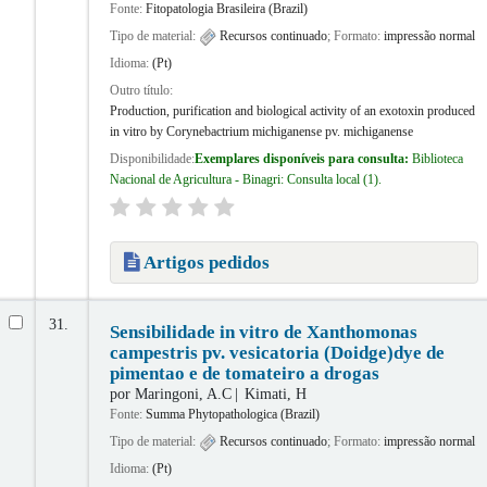
Fonte:
Fitopatologia Brasileira (Brazil)
Tipo de material:
Recursos continuado
; Formato:
impressão normal
Idioma:
(Pt)
Outro título:
Production, purification and biological activity of an exotoxin produced
in vitro by Corynebactrium michiganense pv. michiganense
Disponibilidade:
Exemplares disponíveis para consulta:
Biblioteca
Nacional de Agricultura - Binagri: Consulta local
(1).
Artigos pedidos
31.
Sensibilidade in vitro de Xanthomonas
campestris pv. vesicatoria (Doidge)dye de
pimentao e de tomateiro a drogas
por
Maringoni, A.C
Kimati, H
Fonte:
Summa Phytopathologica (Brazil)
Tipo de material:
Recursos continuado
; Formato:
impressão normal
Idioma:
(Pt)