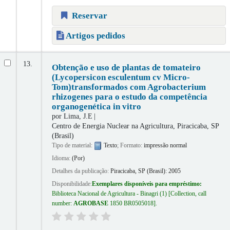
Reservar
Artigos pedidos
13.
Obtenção e uso de plantas de tomateiro
(Lycopersicon esculentum cv Micro-
Tom)transformados com Agrobacterium
rhizogenes para o estudo da competência
organogenética in vitro
por
Lima, J.E
Centro de Energia Nuclear na Agricultura, Piracicaba, SP
(Brasil)
Tipo de material:
Texto
; Formato:
impressão normal
Idioma:
(Por)
Detalhes da publicação:
Piracicaba, SP (Brasil):
2005
Disponibilidade:
Exemplares disponíveis para empréstimo:
Biblioteca Nacional de Agricultura - Binagri
(1)
Collection, call
number:
AGROBASE
1850 BR0505018
.