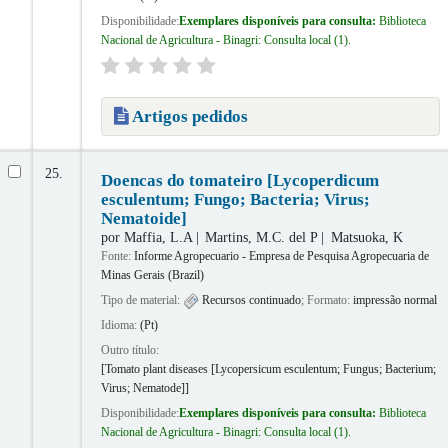
Disponibilidade:
Exemplares disponíveis para consulta:
Biblioteca
Nacional de Agricultura - Binagri: Consulta local
(1).
Artigos pedidos
25.
Doencas do tomateiro [Lycoperdicum
esculentum; Fungo; Bacteria; Virus;
Nematoide]
por
Maffia, L.A
Martins, M.C. del P
Matsuoka, K
Fonte:
Informe Agropecuario - Empresa de Pesquisa Agropecuaria de
Minas Gerais (Brazil)
Tipo de material:
Recursos continuado
; Formato:
impressão normal
Idioma:
(Pt)
Outro título:
[Tomato plant diseases [Lycopersicum esculentum; Fungus; Bacterium;
Virus; Nematode]]
Disponibilidade:
Exemplares disponíveis para consulta:
Biblioteca
Nacional de Agricultura - Binagri: Consulta local
(1).