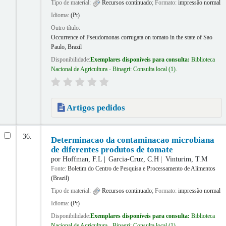
Tipo de material:
Recursos continuado
; Formato:
impressão normal
Idioma:
(Pt)
Outro título:
Occurrence of Pseudomonas corrugata on tomato in the state of Sao
Paulo, Brazil
Disponibilidade:
Exemplares disponíveis para consulta:
Biblioteca
Nacional de Agricultura - Binagri: Consulta local
(1).
Artigos pedidos
36.
Determinacao da contaminacao microbiana
de diferentes produtos de tomate
por
Hoffman, F.L
Garcia-Cruz, C.H
Vinturim, T.M
Fonte:
Boletim do Centro de Pesquisa e Processamento de Alimentos
(Brazil)
Tipo de material:
Recursos continuado
; Formato:
impressão normal
Idioma:
(Pt)
Disponibilidade:
Exemplares disponíveis para consulta:
Biblioteca
Nacional de Agricultura - Binagri: Consulta local
(1).