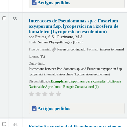
Artigos pedidos
33.
Interacoes de Pseudomonas sp. e Fusarium
oxysporum f.sp. lycopersici na rizosfera de
tomateiro (Lycopersicon esculentum)
por
Freitas, S.S
Pizzinatto, M.A
Fonte:
Summa Phytopathologica (Brazil)
Tipo de material:
Recursos continuado
; Formato:
impressão normal
Idioma:
(Pt)
Outro título:
Interactions between Pseudomonas sp. and Fusarium oxysporum f.sp.
lycopersici in tomato rhizosphere (Lycopersicon esculentum)
Disponibilidade:
Exemplares disponíveis para consulta:
Biblioteca
Nacional de Agricultura - Binagri: Consulta local
(1).
Artigos pedidos
34.
Epiphytic survival of Pseudomonas syringae