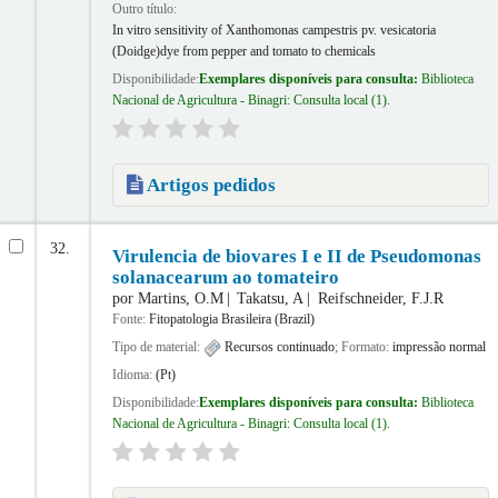
Outro título:
In vitro sensitivity of Xanthomonas campestris pv. vesicatoria
(Doidge)dye from pepper and tomato to chemicals
Disponibilidade:
Exemplares disponíveis para consulta:
Biblioteca
Nacional de Agricultura - Binagri: Consulta local
(1).
Artigos pedidos
32.
Virulencia de biovares I e II de Pseudomonas
solanacearum ao tomateiro
por
Martins, O.M
Takatsu, A
Reifschneider, F.J.R
Fonte:
Fitopatologia Brasileira (Brazil)
Tipo de material:
Recursos continuado
; Formato:
impressão normal
Idioma:
(Pt)
Disponibilidade:
Exemplares disponíveis para consulta:
Biblioteca
Nacional de Agricultura - Binagri: Consulta local
(1).