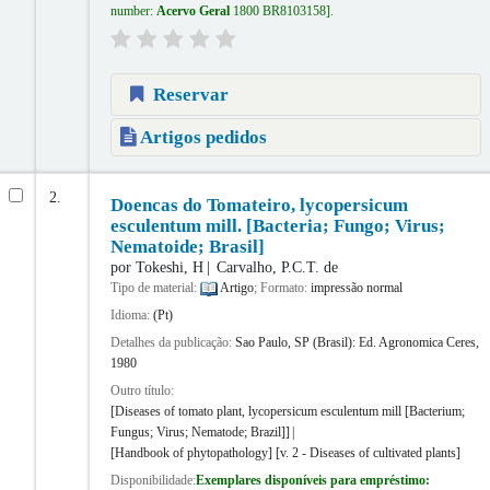
number:
Acervo Geral
1800 BR8103158
.
Reservar
Artigos pedidos
2.
Doencas do Tomateiro, lycopersicum
esculentum mill. [Bacteria; Fungo; Virus;
Nematoide; Brasil]
por
Tokeshi, H
Carvalho, P.C.T. de
Tipo de material:
Artigo
; Formato:
impressão normal
Idioma:
(Pt)
Detalhes da publicação:
Sao Paulo, SP (Brasil):
Ed. Agronomica Ceres,
1980
Outro título:
[Diseases of tomato plant, lycopersicum esculentum mill [Bacterium;
Fungus; Virus; Nematode; Brazil]]
[Handbook of phytopathology] [v. 2 - Diseases of cultivated plants]
Disponibilidade:
Exemplares disponíveis para empréstimo: