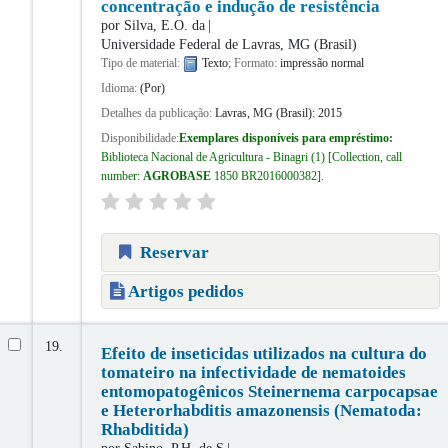
concentração e indução de resistência
por
Silva, E.O. da
Universidade Federal de Lavras, MG (Brasil)
Tipo de material:
Texto
; Formato:
impressão normal
Idioma:
(Por)
Detalhes da publicação:
Lavras, MG (Brasil):
2015
Disponibilidade:
Exemplares disponíveis para empréstimo:
Biblioteca Nacional de Agricultura - Binagri
(1)
Collection, call
number:
AGROBASE
1850 BR2016000382
.
Reservar
Artigos pedidos
19.
Efeito de inseticidas utilizados na cultura do
tomateiro na infectividade de nematoides
entomopatogênicos Steinernema carpocapsae
e Heterorhabditis amazonensis (Nematoda:
Rhabditida)
por
Sabino, P.H. de S