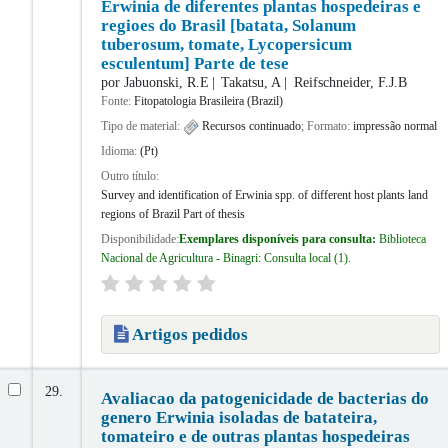
Erwinia de diferentes plantas hospedeiras e
regioes do Brasil [batata, Solanum
tuberosum, tomate, Lycopersicum
esculentum] Parte de tese
por
Jabuonski, R.E
Takatsu, A
Reifschneider, F.J.B
Fonte:
Fitopatologia Brasileira (Brazil)
Tipo de material:
Recursos continuado
; Formato:
impressão normal
Idioma:
(Pt)
Outro título:
Survey and identification of Erwinia spp. of different host plants land
regions of Brazil Part of thesis
Disponibilidade:
Exemplares disponíveis para consulta:
Biblioteca
Nacional de Agricultura - Binagri: Consulta local
(1).
Artigos pedidos
29.
Avaliacao da patogenicidade de bacterias do
genero Erwinia isoladas de batateira,
tomateiro e de outras plantas hospedeiras