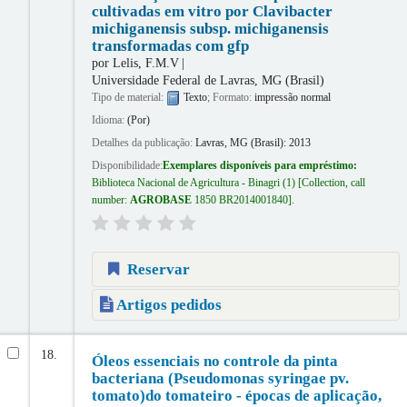
cultivadas em vitro por Clavibacter
michiganensis subsp. michiganensis
transformadas com gfp
por
Lelis, F.M.V
Universidade Federal de Lavras, MG (Brasil)
Tipo de material:
Texto
; Formato:
impressão normal
Idioma:
(Por)
Detalhes da publicação:
Lavras, MG (Brasil):
2013
Disponibilidade:
Exemplares disponíveis para empréstimo:
Biblioteca Nacional de Agricultura - Binagri
(1)
Collection, call
number:
AGROBASE
1850 BR2014001840
.
Reservar
Artigos pedidos
18.
Óleos essenciais no controle da pinta
bacteriana (Pseudomonas syringae pv.
tomato)do tomateiro - épocas de aplicação,