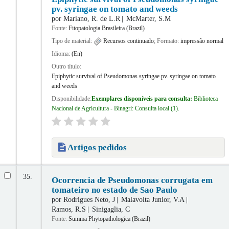
pv. syringae on tomato and weeds
por
Mariano, R. de L.R
McMarter, S.M
Fonte:
Fitopatologia Brasileira (Brazil)
Tipo de material:
Recursos continuado
; Formato:
impressão normal
Idioma:
(En)
Outro título:
Epiphytic survival of Pseudomonas syringae pv. syringae on tomato
and weeds
Disponibilidade:
Exemplares disponíveis para consulta:
Biblioteca
Nacional de Agricultura - Binagri: Consulta local
(1).
Artigos pedidos
35.
Ocorrencia de Pseudomonas corrugata em
tomateiro no estado de Sao Paulo
por
Rodrigues Neto, J
Malavolta Junior, V.A
Ramos, R.S
Sinigaglia, C
Fonte:
Summa Phytopathologica (Brazil)