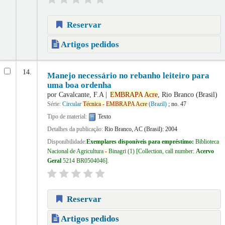
Reservar
Artigos pedidos
14.
Manejo necessário no rebanho leiteiro para
uma boa ordenha
por
Cavalcante, F.A
EMBRAPA
Acre
, Rio Branco (Brasil)
Série:
Circular
Técnica
-
EMBRAPA
Acre
(Brazil)
; no. 47
Tipo de material:
Texto
Detalhes da publicação:
Rio Branco, AC (Brasil):
2004
Disponibilidade:
Exemplares disponíveis para empréstimo:
Biblioteca
Nacional de Agricultura
-
Binagri
(1)
Collection, call number:
Acervo
Geral
5214 BR0504046
.
Reservar
Artigos pedidos