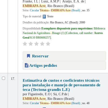
Franke, I.L
Lunz, A.M.P
Araújo, E.A. de
EMBRAPA
Acre
, Rio Branco (Brasil)
Série:
Circular
Técnica
-
EMBRAPA
Acre
(Brazil)
; no. 35
Tipo de material:
Texto
Detalhes da publicação:
Rio Branco, AC (Brasil):
2000
Disponibilidade:
Exemplares disponíveis para empréstimo:
Biblioteca
Nacional de Agricultura
-
Binagri
(1)
Collection, call number:
Acervo
Geral
K10 BR0600257
.
Reservar
Artigos pedidos
17.
Estimativa de custos e coeficientes técnicos
para instalação e manejo de povoamento de
teca (Tectona grandis L.F.)
por
Figueiredo, E.O
Sá, C.P.de
EMBRAPA
Acre
, Rio Branco (Brasil)
Série:
Circular
Técnica
-
EMBRAPA
Acre
(Brazil)
; no. 48