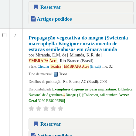
Reservar
Artigos pedidos
2.
Propagação vegetativa do mogno (Swietenia
macrophylla King)por enraizamento de
estacas semilenhosas em câmara úmida
por
Miranda, E.M. de
Miranda, K.R. de
EMBRAPA
Acre
, Rio Branco (Brasil)
Série:
Circular
Técnica
-
EMBRAPA
Acre
(Brazil)
; no. 32
Tipo de material:
Texto
Detalhes da publicação:
Rio Branco, AC (Brasil):
2000
Disponibilidade:
Exemplares disponíveis para empréstimo:
Biblioteca
Nacional de Agricultura
-
Binagri
(1)
Collection, call number:
Acervo
Geral
3260 BR0202596
.
Reservar
Artigos pedidos