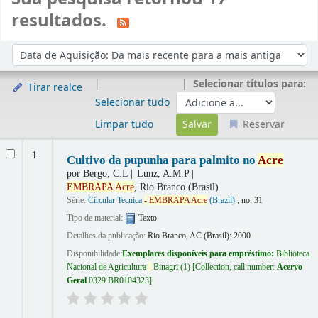
resultados.
Ordenar
Ordenar por:
Selecionar títulos para:
Tirar realce
Selecionar tudo
Limpar tudo
Reservar
Resultados
1.
Cultivo da pupunha para palmito no
Acre
por
Bergo, C.L
Lunz, A.M.P
EMBRAPA
Acre
, Rio Branco (Brasil)
Série:
Circular Tecnica
-
EMBRAPA
Acre
(Brazil)
; no. 31
Tipo de material:
Texto
Detalhes da publicação:
Rio Branco, AC (Brasil):
2000
Disponibilidade:
Exemplares disponíveis para empréstimo:
Biblioteca
Nacional de Agricultura
-
Binagri
(1)
Collection, call number:
Acervo
Geral
0329 BR0104323
.