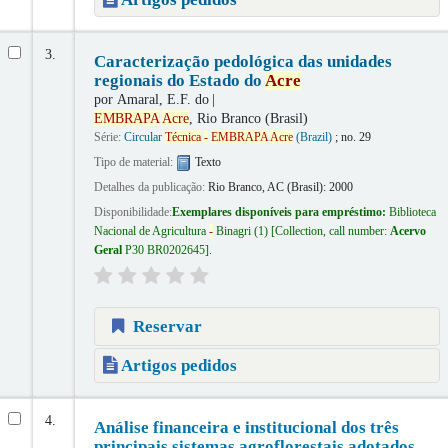
3.
Caracterização pedológica das unidades
regionais do Estado do
Acre
por
Amaral, E.F. do
EMBRAPA
Acre
, Rio Branco (Brasil)
Série:
Circular
Técnica
-
EMBRAPA
Acre
(Brazil)
; no. 29
Tipo de material:
Texto
Detalhes da publicação:
Rio Branco, AC (Brasil):
2000
Disponibilidade:
Exemplares disponíveis para empréstimo:
Biblioteca
Nacional de Agricultura
-
Binagri
(1)
Collection, call number:
Acervo
Geral
P30 BR0202645
.
Reservar
Artigos pedidos
4.
Análise financeira e institucional dos três
principais sistemas agroflorestais adotados