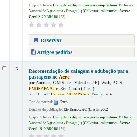
Disponibilidade:
Exemplares disponíveis para empréstimo:
Biblioteca
Nacional de Agricultura
-
Binagri
(1)
Collection, call number:
Acervo
Geral
2120 BR0401123
.
Reservar
Artigos pedidos
13.
Recomendação de calagem e adubação para
pastagens no
Acre
por
Andrade, C.M.S. de
Valentim, J.F
Wadt, P.G.S
EMBRAPA
Acre
, Rio Branco (Brasil)
Série:
Circular
Técnica
-
EMBRAPA
Acre
(Brazil)
; no. 46
Tipo de material:
Texto
Detalhes da publicação:
Rio Branco, AC (Brasil):
2002
Disponibilidade:
Exemplares disponíveis para empréstimo:
Biblioteca
Nacional de Agricultura
-
Binagri
(1)
Collection, call number:
Acervo
Geral
1910 BR0401124
.