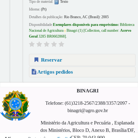
Tipo de material:
Texto
Idioma:
(Pt)
Detalhes da publicação:
Rio Branco, AC (Brasil):
2005
Disponibilidade:
Exemplares disponíveis para empréstimo:
Biblioteca
Nacional de Agricultura
-
Binagri
(1)
Collection, call number:
Acervo
Geral
3285 BR0602868
.
Reservar
Artigos pedidos
Páginas
BINAGRI
Telefone: (61)3218-2567/2388/3357/2097 -
binagri@agro.gov.br
Ministério da Agricultura e Pecuária , Esplanada
dos Ministérios, Bloco D, Anexo B, Brasília/DF,
CEP: 70.043-900