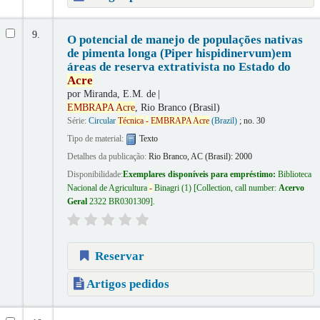
9.
O potencial de manejo de populações nativas
de pimenta longa (Piper hispidinervum)em
áreas de reserva extrativista no Estado do
Acre
por
Miranda, E.M. de
EMBRAPA
Acre
, Rio Branco (Brasil)
Série:
Circular
Técnica
-
EMBRAPA
Acre
(Brazil)
; no. 30
Tipo de material:
Texto
Detalhes da publicação:
Rio Branco, AC (Brasil):
2000
Disponibilidade:
Exemplares disponíveis para empréstimo:
Biblioteca
Nacional de Agricultura
-
Binagri
(1)
Collection, call number:
Acervo
Geral
2322 BR0301309
.
Reservar
Artigos pedidos