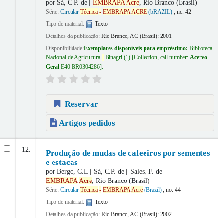
por
Sá, C.P. de
EMBRAPA
Acre
, Rio Branco (Brasil)
Série:
Circular
Técnica
-
EMBRAPA
ACRE
(bRAZIL)
; no. 42
Tipo de material:
Texto
Detalhes da publicação:
Rio Branco, AC (Brasil):
2001
Disponibilidade:
Exemplares disponíveis para empréstimo:
Biblioteca
Nacional de Agricultura
-
Binagri
(1)
Collection, call number:
Acervo
Geral
E40 BR0304286
.
Reservar
Artigos pedidos
12.
Produção de mudas de cafeeiros por sementes
e estacas
por
Bergo, C.L
Sá, C.P. de
Sales, F. de
EMBRAPA
Acre
, Rio Branco (Brasil)
Série:
Circular
Técnica
-
EMBRAPA
Acre
(Brazil)
; no. 44
Tipo de material:
Texto
Detalhes da publicação:
Rio Branco, AC (Brasil):
2002