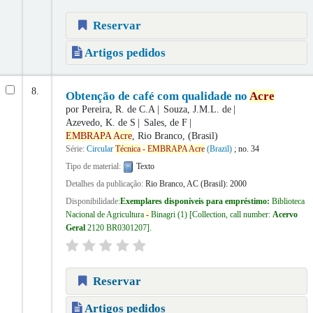
Reservar
Artigos pedidos
8.
Obtenção de café com qualidade no
Acre
por
Pereira, R. de C.A
Souza, J.M.L. de
Azevedo, K. de S
Sales, de F
EMBRAPA
Acre
, Rio Branco, (Brasil)
Série:
Circular
Técnica
-
EMBRAPA
Acre
(Brazil)
; no. 34
Tipo de material:
Texto
Detalhes da publicação:
Rio Branco, AC (Brasil):
2000
Disponibilidade:
Exemplares disponíveis para empréstimo:
Biblioteca
Nacional de Agricultura
-
Binagri
(1)
Collection, call number:
Acervo
Geral
2120 BR0301207
.
Reservar
Artigos pedidos