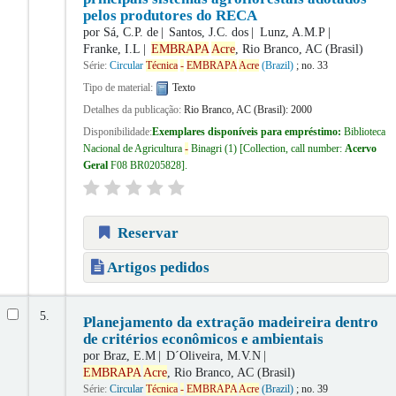
pelos produtores do RECA
por
Sá, C.P. de
Santos, J.C. dos
Lunz, A.M.P
Franke, I.L
EMBRAPA
Acre
, Rio Branco, AC (Brasil)
Série:
Circular
Técnica
-
EMBRAPA
Acre
(Brazil)
; no. 33
Tipo de material:
Texto
Detalhes da publicação:
Rio Branco, AC (Brasil):
2000
Disponibilidade:
Exemplares disponíveis para empréstimo:
Biblioteca
Nacional de Agricultura
-
Binagri
(1)
Collection, call number:
Acervo
Geral
F08 BR0205828
.
Reservar
Artigos pedidos
5.
Planejamento da extração madeireira dentro
de critérios econômicos e ambientais
por
Braz, E.M
D´Oliveira, M.V.N
EMBRAPA
Acre
, Rio Branco, AC (Brasil)
Série:
Circular
Técnica
-
EMBRAPA
Acre
(Brazil)
; no. 39