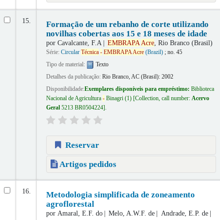
15.
Formação de um rebanho de corte utilizando
novilhas cobertas aos 15 e 18 meses de idade
por
Cavalcante, F.A
EMBRAPA
Acre
, Rio Branco (Brasil)
Série:
Circular
Técnica
-
EMBRAPA
Acre
(Brazil)
; no. 45
Tipo de material:
Texto
Detalhes da publicação:
Rio Branco, AC (Brasil):
2002
Disponibilidade:
Exemplares disponíveis para empréstimo:
Biblioteca
Nacional de Agricultura
-
Binagri
(1)
Collection, call number:
Acervo
Geral
5213 BR0504224
.
Reservar
Artigos pedidos
16.
Metodologia simplificada de zoneamento
agroflorestal
por
Amaral, E.F. do
Melo, A.W.F. de
Andrade, E.P. de