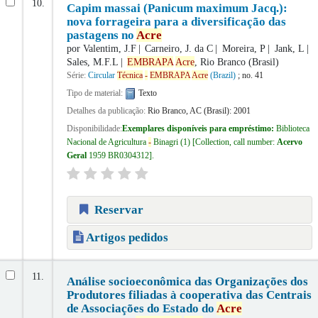
10.
Capim massai (Panicum maximum Jacq.):
nova forrageira para a diversificação das
pastagens no
Acre
por
Valentim, J.F
Carneiro, J. da C
Moreira, P
Jank, L
Sales, M.F.L
EMBRAPA
Acre
, Rio Branco (Brasil)
Série:
Circular
Técnica
-
EMBRAPA
Acre
(Brazil)
; no. 41
Tipo de material:
Texto
Detalhes da publicação:
Rio Branco, AC (Brasil):
2001
Disponibilidade:
Exemplares disponíveis para empréstimo:
Biblioteca
Nacional de Agricultura
-
Binagri
(1)
Collection, call number:
Acervo
Geral
1959 BR0304312
.
Reservar
Artigos pedidos
11.
Análise socioeconômica das Organizações dos
Produtores filiadas à cooperativa das Centrais
de Associações do Estado do
Acre