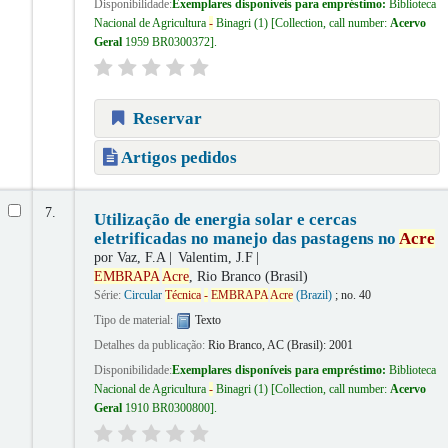
Disponibilidade:
Exemplares disponíveis para empréstimo:
Biblioteca
Nacional de Agricultura
-
Binagri
(1)
Collection, call number:
Acervo
Geral
1959 BR0300372
.
Reservar
Artigos pedidos
7.
Utilização de energia solar e cercas
eletrificadas no manejo das pastagens no
Acre
por
Vaz, F.A
Valentim, J.F
EMBRAPA
Acre
, Rio Branco (Brasil)
Série:
Circular
Técnica
-
EMBRAPA
Acre
(Brazil)
; no. 40
Tipo de material:
Texto
Detalhes da publicação:
Rio Branco, AC (Brasil):
2001
Disponibilidade:
Exemplares disponíveis para empréstimo:
Biblioteca
Nacional de Agricultura
-
Binagri
(1)
Collection, call number:
Acervo
Geral
1910 BR0300800
.