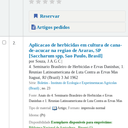
Reservar
Artigos pedidos
2.
Aplicacao de herbicidas em cultura de cana-
de-acucar na regiao de Araras, SP
[Saccharum spp, Sao Paulo, Brasil]
por
Souza, J.A.G.C
4. Seminario Brasileiro de Herbicidas e Ervas Daninhas; 1.
Reuniao Latinoamericana de Luta Contra as Ervas Mas
Itaguai, RJ (Brazil) 3 Jul 1962
Série:
Boletim - Instituto de Ecologia e Experimentacao Agricolas
(Brazil)
; no. 23
Fonte:
Anais do 4. Seminario Brasileiro de Herbicidas e Ervas
Daninhas e 1. Reuniao Latinoamericana de Luta Contra as Ervas Mas
Tipo de material:
Artigo
; Formato:
impressão normal
Idioma:
(Pt)
Disponibilidade:
Exemplares disponíveis para empréstimo:
Biblioteca Nacional de Agricultura - Binagri
(1).