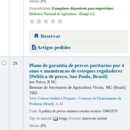
Idioma:
(Pt)
Disponibilidade:
Exemplares disponíveis para empréstimo:
Biblioteca Nacional de Agricultura - Binagri
(1).
Reservar
Artigos pedidos
29.
Plano de garantia de precos paritarios por 4
anos e manutencao de estoques reguladores
[Politica de preco, Sao Paulo, Brasil]
por
Paiva, R.M
Reuniao de Secretarios de Agricultura
Vicosa, MG (Brazil)
1965
Série:
Colecao Analise e Pesquisa - Comissao de Financiamento da
Producao (Brazil)
; v. 11
Fonte:
A politica de precos minimos estudos tecnicos 1949/1979
Tipo de material:
Artigo
; Formato:
impressão normal
Idioma:
(Pt)