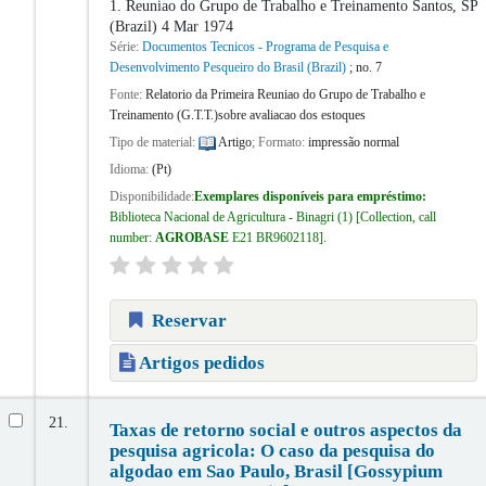
1. Reuniao do Grupo de Trabalho e Treinamento
Santos, SP
(Brazil) 4 Mar 1974
Série:
Documentos Tecnicos - Programa de Pesquisa e
Desenvolvimento Pesqueiro do Brasil (Brazil)
; no. 7
Fonte:
Relatorio da Primeira Reuniao do Grupo de Trabalho e
Treinamento (G.T.T.)sobre avaliacao dos estoques
Tipo de material:
Artigo
; Formato:
impressão normal
Idioma:
(Pt)
Disponibilidade:
Exemplares disponíveis para empréstimo:
Biblioteca Nacional de Agricultura - Binagri
(1)
Collection, call
number:
AGROBASE
E21 BR9602118
.
Reservar
Artigos pedidos
21.
Taxas de retorno social e outros aspectos da
pesquisa agricola: O caso da pesquisa do
algodao em Sao Paulo, Brasil [Gossypium