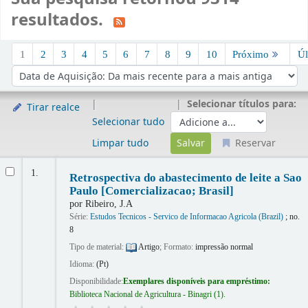
resultados.
Ordenar
1
2
3
4
5
6
7
8
9
10
Próximo
Úl
Ordenar por:
Selecionar títulos para:
Tirar realce
Selecionar tudo
Limpar tudo
Reservar
Resultados
1.
Retrospectiva do abastecimento de leite a Sao
Paulo [Comercializacao; Brasil]
por
Ribeiro, J.A
Série:
Estudos Tecnicos - Servico de Informacao Agricola (Brazil)
; no.
8
Tipo de material:
Artigo
; Formato:
impressão normal
Idioma:
(Pt)
Disponibilidade:
Exemplares disponíveis para empréstimo:
Biblioteca Nacional de Agricultura - Binagri
(1).