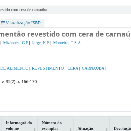
estido com cera de carnaúba
Visualização ISBD
imentão revestido com cera de carna
Mizobutsi, G.P
Jorge, K.F
Monteiro, T.S.A
 DE ALIMENTO
REVESTIMENTO
CERA
CARNAÚBA
 v. 35(2) p. 166-170
Informaçaõ do
Número do
volume
exemplar
Situação
Devoluçã