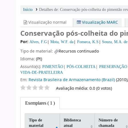
Início
Detalhes de:
Conservação pós-colheita do pimentão rev
Visualização normal
Visualização MARC
Conservação pós-colheita do p
Por:
Alves, F.G
Mota, W.F. da
Fonseca, K.S
Souza, M.A. de
Tipo de material:
Recursos continuado
Idioma:
(Pt)
Assunto(s):
PIMENTÃO
PÓS-COLHEITA
PRESERVAÇÃO
VIDA-DE-PRATELEIRA
Em:
Revista Brasileira de Armazenamento (Brazil)
(2010),
Classificação por estrelas
Avaliação média: 0.0 (0 votos)
Exemplares
( 1 )
Tipo de
Biblioteca
Número de
material
atual
chamada